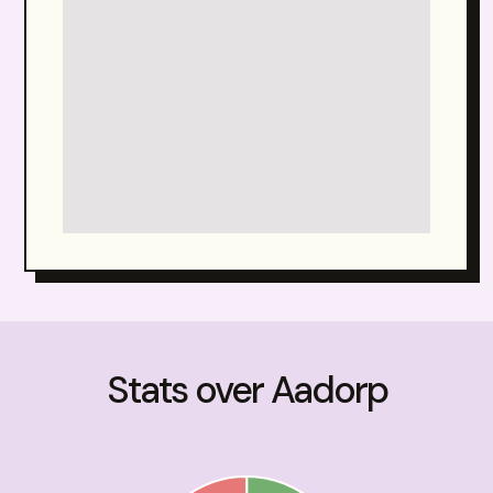
Stats over Aadorp