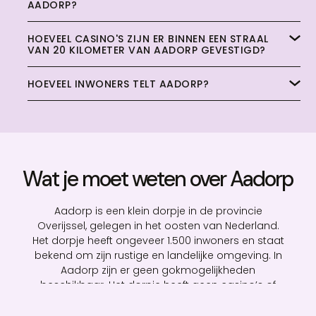
AADORP?
HOEVEEL CASINO'S ZIJN ER BINNEN EEN STRAAL
VAN 20 KILOMETER VAN AADORP GEVESTIGD?
HOEVEEL INWONERS TELT AADORP?
Wat je moet weten over Aadorp
Aadorp is een klein dorpje in de provincie
Overijssel, gelegen in het oosten van Nederland.
Het dorpje heeft ongeveer 1.500 inwoners en staat
bekend om zijn rustige en landelijke omgeving. In
Aadorp zijn er geen gokmogelijkheden
beschikbaar. Het dorpje heeft geen casino’s of
speelhallen en er zijn geen gokkasten of
gokautomaten te vinden. Mocht je graag willen