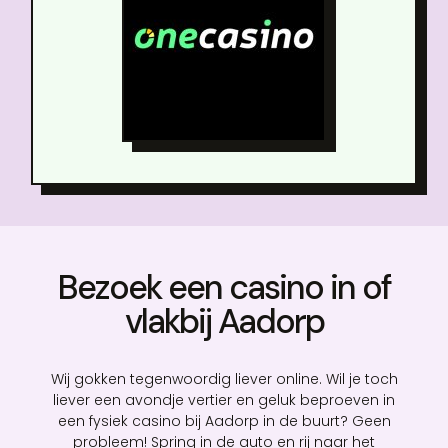
Bezoek een casino in of
vlakbij Aadorp
Wij gokken tegenwoordig liever online. Wil je toch
liever een avondje vertier en geluk beproeven in
een fysiek casino bij Aadorp in de buurt? Geen
probleem! Spring in de auto en rij naar het