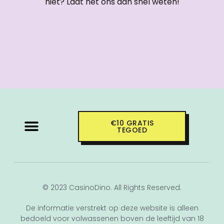
niet? Laat het ons dan snel weten!
€10 GRATIS
TEGOED
PROVINCIE OVERZICHT
© 2023 CasinoDino. All Rights Reserved.
De informatie verstrekt op deze website is alleen
bedoeld voor volwassenen boven de leeftijd van 18