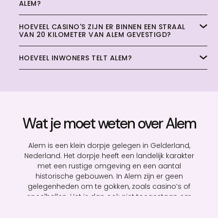
ALEM?
HOEVEEL CASINO'S ZIJN ER BINNEN EEN STRAAL
VAN 20 KILOMETER VAN ALEM GEVESTIGD?
HOEVEEL INWONERS TELT ALEM?
Wat je moet weten over Alem
Alem is een klein dorpje gelegen in Gelderland,
Nederland. Het dorpje heeft een landelijk karakter
met een rustige omgeving en een aantal
historische gebouwen. In Alem zijn er geen
gelegenheden om te gokken, zoals casino’s of
speelhallen. Het is dan ook niet toegestaan om
illegaal te gokken in het dorpje. Mocht je toch
graag willen gokken, dan zul je moeten uitwijken