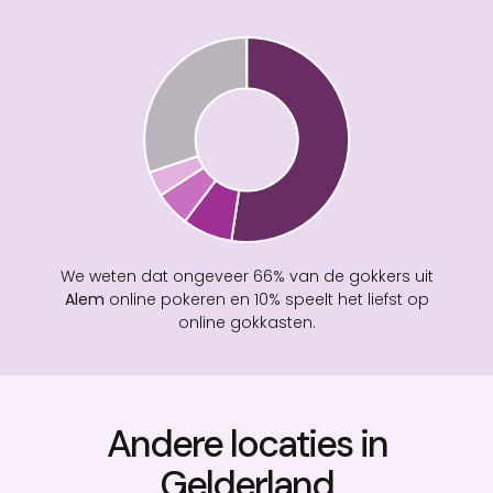
We weten dat ongeveer 66% van de gokkers uit
Alem
online pokeren en 10% speelt het liefst op
online gokkasten.
Andere locaties in
Gelderland