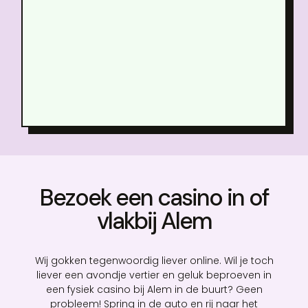
Bezoek een casino in of
vlakbij Alem
Wij gokken tegenwoordig liever online. Wil je toch
liever een avondje vertier en geluk beproeven in
een fysiek casino bij Alem in de buurt? Geen
probleem! Spring in de auto en rij naar het