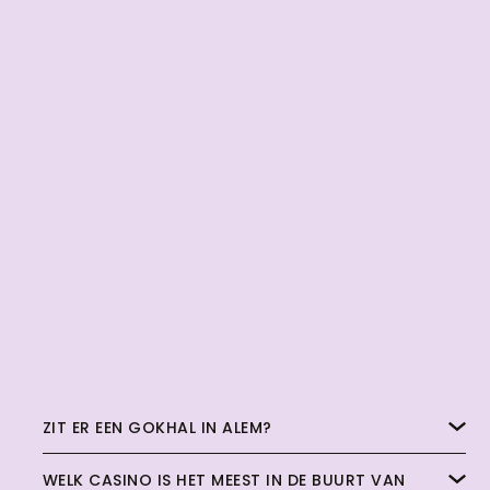
ZIT ER EEN GOKHAL IN ALEM?
WELK CASINO IS HET MEEST IN DE BUURT VAN