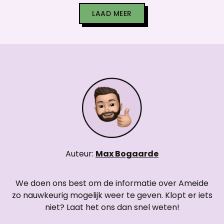
LAAD MEER
Auteur:
Max Bogaarde
We doen ons best om de informatie over Ameide
zo nauwkeurig mogelijk weer te geven. Klopt er iets
niet? Laat het ons dan snel weten!