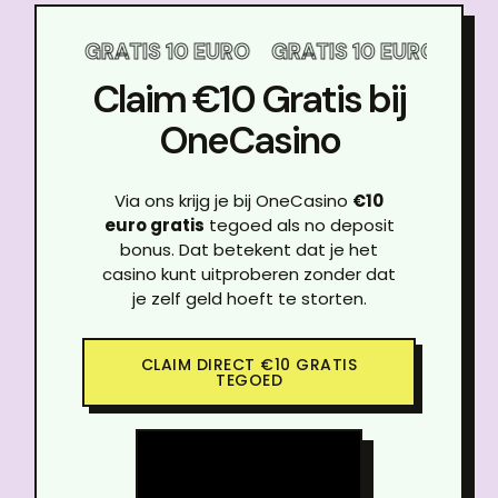
 EURO
GRATIS 10 EURO
GRATIS 10 EURO
GRAT
Claim €10 Gratis bij
OneCasino
Via ons krijg je bij OneCasino
€10
euro gratis
tegoed als no deposit
bonus. Dat betekent dat je het
casino kunt uitproberen zonder dat
je zelf geld hoeft te storten.
CLAIM DIRECT €10 GRATIS
TEGOED