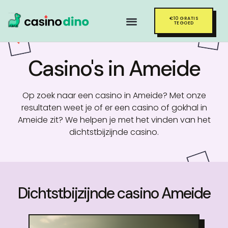
€10 GRATIS
PROVINCIE OVERZICHT
TEGOED
Casino's in Ameide
Op zoek naar een casino in Ameide? Met onze
resultaten weet je of er een casino of gokhal in
Ameide zit? We helpen je met het vinden van het
dichtstbijzijnde casino.
Dichtstbijzijnde casino Ameide