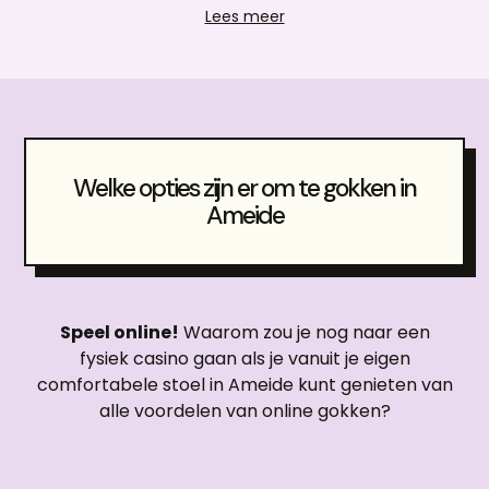
Lees meer
degenen die graag een gokje wagen, zullen ze
naar nabijgelegen steden moeten reizen zoals
Utrecht of Rotterdam. Het is belangrijk om te
onthouden dat gokken een verslavende activiteit
kan zijn en dat verantwoord spelen altijd de beste
optie is.
Welke opties zijn er om te gokken in
Ameide
Speel online!
Waarom zou je nog naar een
fysiek casino gaan als je vanuit je eigen
comfortabele stoel in Ameide kunt genieten van
alle voordelen van online gokken?