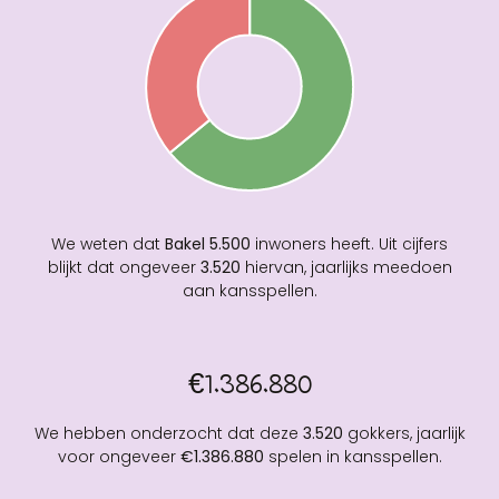
We weten dat
Bakel
5.500
inwoners heeft. Uit cijfers
blijkt dat ongeveer
3.520
hiervan, jaarlijks meedoen
aan kansspellen.
€1.386.880
We hebben onderzocht dat deze
3.520
gokkers, jaarlijk
voor ongeveer
€1.386.880
spelen in kansspellen.