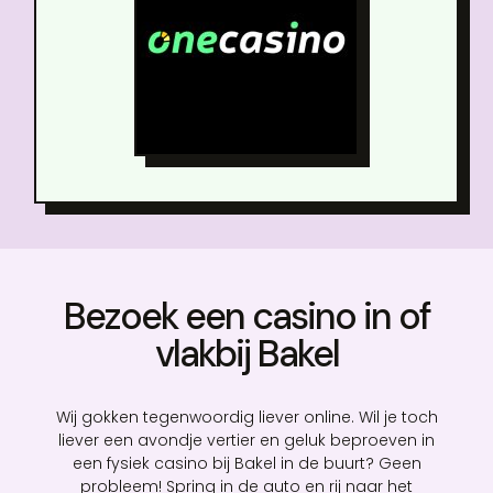
Bezoek een casino in of
vlakbij Bakel
Wij gokken tegenwoordig liever online. Wil je toch
liever een avondje vertier en geluk beproeven in
een fysiek casino bij Bakel in de buurt? Geen
probleem! Spring in de auto en rij naar het