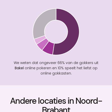
We weten dat ongeveer 66% van de gokkers uit
Bakel
online pokeren en 10% speelt het liefst op
online gokkasten.
Andere locaties in Noord-
Brabant