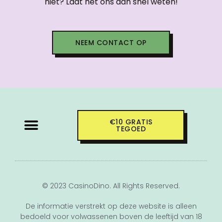
niet? Laat het ons dan snel weten!
NEEM CONTACT OP
€10 GRATIS
TEGOED
PROVINCIE OVERZICHT
© 2023 CasinoDino. All Rights Reserved.
De informatie verstrekt op deze website is alleen
bedoeld voor volwassenen boven de leeftijd van 18