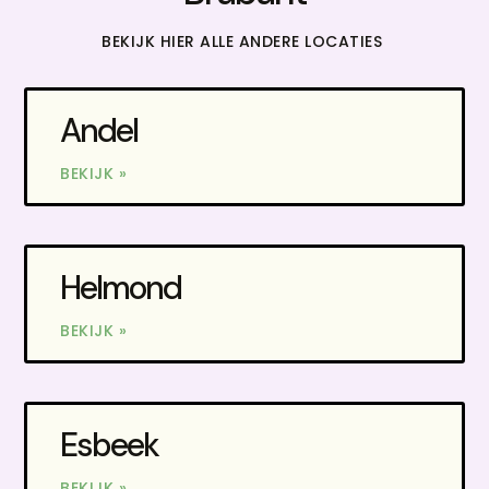
BEKIJK HIER ALLE ANDERE LOCATIES
Andel
BEKIJK »
Helmond
BEKIJK »
Esbeek
BEKIJK »