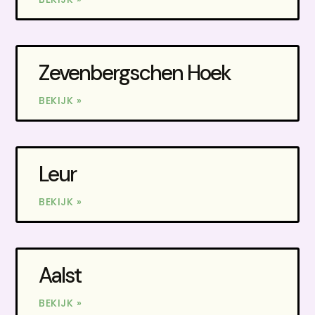
Zevenbergschen Hoek
BEKIJK »
Leur
BEKIJK »
Aalst
BEKIJK »