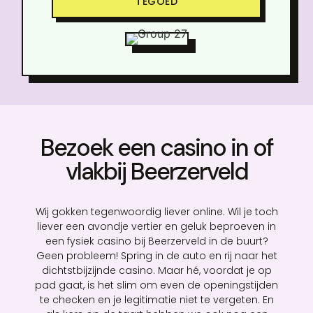
TEGOED
Bezoek een casino in of
vlakbij Beerzerveld
Wij gokken tegenwoordig liever online. Wil je toch
liever een avondje vertier en geluk beproeven in
een fysiek casino bij Beerzerveld in de buurt?
Geen probleem! Spring in de auto en rij naar het
dichtstbijzijnde casino. Maar hé, voordat je op
pad gaat, is het slim om even de openingstijden
te checken en je legitimatie niet te vergeten. En