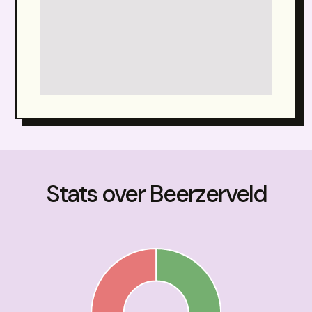
Stats over Beerzerveld