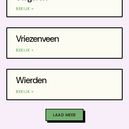
BEKIJK »
Vriezenveen
BEKIJK »
Wierden
BEKIJK »
LAAD MEER