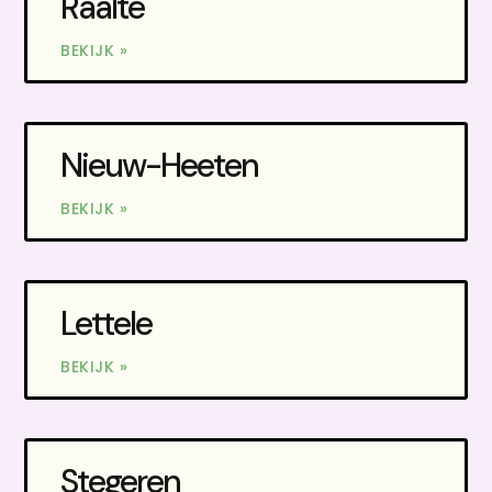
Raalte
BEKIJK »
Nieuw-Heeten
BEKIJK »
Lettele
BEKIJK »
Stegeren