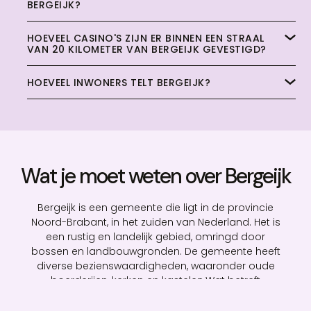
BERGEIJK?
HOEVEEL CASINO'S ZIJN ER BINNEN EEN STRAAL
VAN 20 KILOMETER VAN BERGEIJK GEVESTIGD?
HOEVEEL INWONERS TELT BERGEIJK?
Wat je moet weten over Bergeijk
Bergeijk is een gemeente die ligt in de provincie
Noord-Brabant, in het zuiden van Nederland. Het is
een rustig en landelijk gebied, omringd door
bossen en landbouwgronden. De gemeente heeft
diverse bezienswaardigheden, waaronder oude
boerderijen, kerken en kastelen.Wat betreft
gokmogelijkheden is er in Bergeijk weinig tot niets
te vinden. Er zijn geen casino’s, speelhallen of