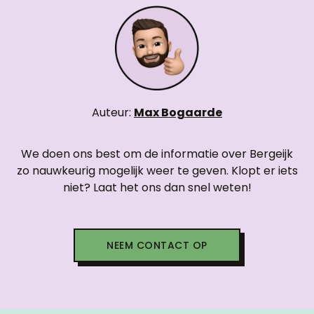
Auteur:
Max Bogaarde
We doen ons best om de informatie over Bergeijk
zo nauwkeurig mogelijk weer te geven. Klopt er iets
niet? Laat het ons dan snel weten!
NEEM CONTACT OP