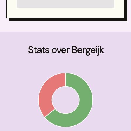
Stats over Bergeijk