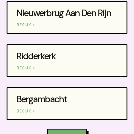
Nieuwerbrug Aan Den Rijn
BEKIJK »
Ridderkerk
BEKIJK »
Bergambacht
BEKIJK »