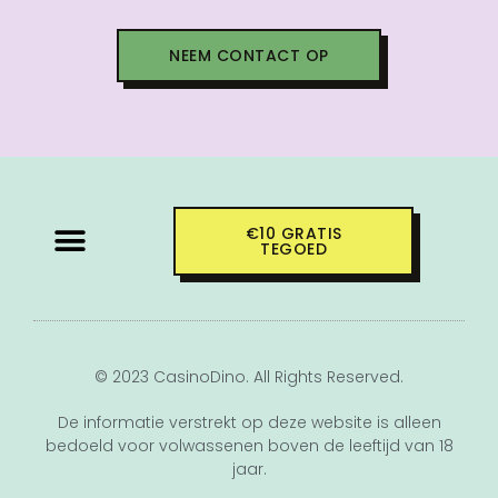
NEEM CONTACT OP
€10 GRATIS
TEGOED
PROVINCIE OVERZICHT
© 2023 CasinoDino. All Rights Reserved.
De informatie verstrekt op deze website is alleen
bedoeld voor volwassenen boven de leeftijd van 18
jaar.