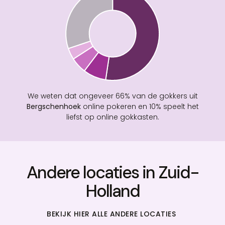
We weten dat ongeveer 66% van de gokkers uit
Bergschenhoek
online pokeren en 10% speelt het
liefst op online gokkasten.
Andere locaties in Zuid-
Holland
BEKIJK HIER ALLE ANDERE LOCATIES