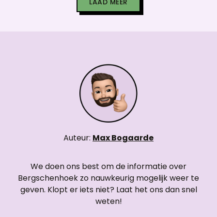
LAAD MEER
Auteur:
Max Bogaarde
We doen ons best om de informatie over
Bergschenhoek zo nauwkeurig mogelijk weer te
geven. Klopt er iets niet? Laat het ons dan snel
weten!