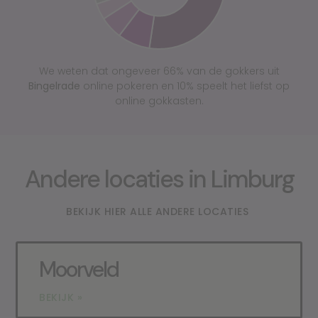
We weten dat ongeveer 66% van de gokkers uit
Bingelrade
online pokeren en 10% speelt het liefst op
online gokkasten.
Andere locaties in Limburg
BEKIJK HIER ALLE ANDERE LOCATIES
Moorveld
BEKIJK »