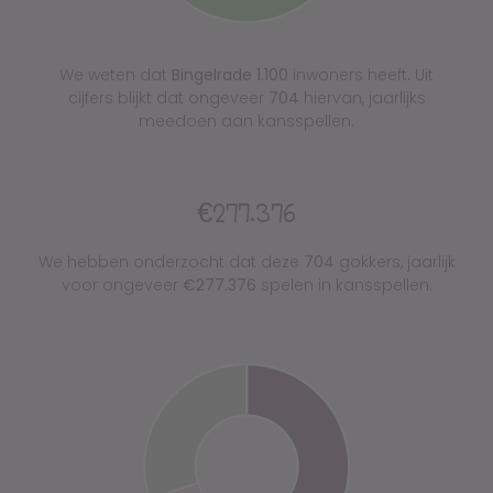
We weten dat
Bingelrade
1.100
inwoners heeft. Uit
cijfers blijkt dat ongeveer
704
hiervan, jaarlijks
meedoen aan kansspellen.
€277.376
We hebben onderzocht dat deze
704
gokkers, jaarlijk
voor ongeveer
€277.376
spelen in kansspellen.