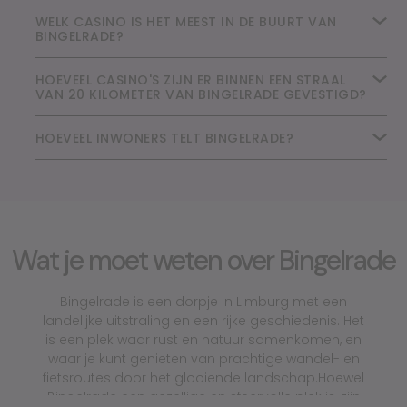
WELK CASINO IS HET MEEST IN DE BUURT VAN
BINGELRADE?
HOEVEEL CASINO'S ZIJN ER BINNEN EEN STRAAL
VAN 20 KILOMETER VAN BINGELRADE GEVESTIGD?
HOEVEEL INWONERS TELT BINGELRADE?
Wat je moet weten over Bingelrade
Bingelrade is een dorpje in Limburg met een
landelijke uitstraling en een rijke geschiedenis. Het
is een plek waar rust en natuur samenkomen, en
waar je kunt genieten van prachtige wandel- en
fietsroutes door het glooiende landschap.Hoewel
Bingelrade een gezellige en sfeervolle plek is, zijn