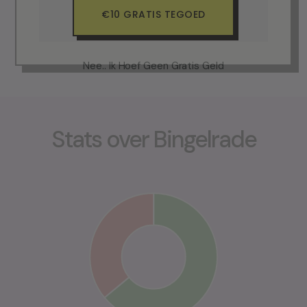
€10 GRATIS TEGOED
Nee.. Ik Hoef Geen Gratis Geld
Stats over Bingelrade