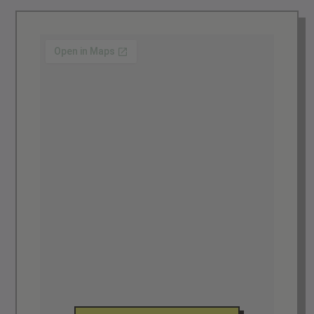
NO DEPOSIT BONUS
Claim €10
Gratis Bij
OneCasino