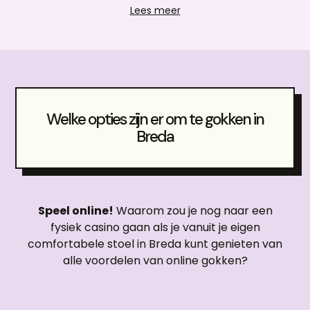
Lees meer
gokmogelijkheden, is het in Breda mogelijk om
een aantal casino’s te bezoeken. Het Holland
Casino Breda is een populaire keuze voor
bezoekers die op zoek zijn naar een spannende
gokervaring. Dit casino biedt een breed scala aan
spellen, waaronder roulette, blackjack en vele
gokkasten. Naast het Holland Casino zijn er ook
diverse speelhallen en gokautomaten te vinden in
Welke opties zijn er om te gokken in
de stad.Het is belangrijk om te weten dat gokken
Breda
alleen is toegestaan voor mensen van 18 jaar en
ouder. Het is verstandig om verantwoord te
gokken en alleen geld in te zetten dat je kunt
missen. Buiten het gokken om heeft Breda nog
veel meer te bieden, zoals prachtige parken,
Speel online!
Waarom zou je nog naar een
musea en andere attracties die een bezoek zeker
fysiek casino gaan als je vanuit je eigen
waard zijn.
comfortabele stoel in Breda kunt genieten van
alle voordelen van online gokken?