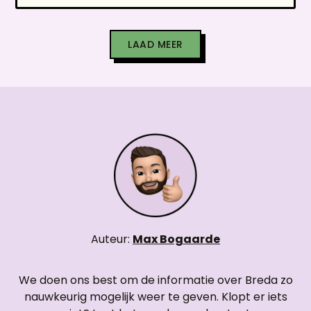
LAAD MEER
Auteur:
Max Bogaarde
We doen ons best om de informatie over Breda zo
nauwkeurig mogelijk weer te geven. Klopt er iets