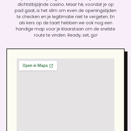
dichtstbijzijnde casino. Maar hé, voordat je op
pad gaat, is het slim om even de openingstijden
te checken en je legitimatie niet te vergeten. En
als kers op de taart hebben we ook nog een
handige map voor je klaarstaan om de snelste
route te vinden. Ready, set, go!