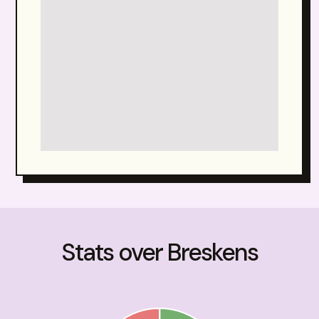
Stats over Breskens