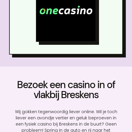
Bezoek een casino in of
vlakbij Breskens
Wij gokken tegenwoordig liever online. Wil je toch
liever een avondje vertier en geluk beproeven in
een fysiek casino bij Breskens in de buurt? Geen
probleem! Spring in de auto en rij naar het