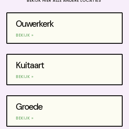
BEKIJK HIER ALLE ANDERE LOCATIES
Ouwerkerk
BEKIJK »
Kuitaart
BEKIJK »
Groede
BEKIJK »