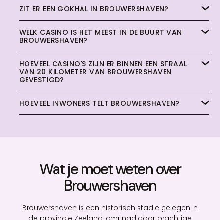
ZIT ER EEN GOKHAL IN BROUWERSHAVEN?
WELK CASINO IS HET MEEST IN DE BUURT VAN
BROUWERSHAVEN?
HOEVEEL CASINO'S ZIJN ER BINNEN EEN STRAAL
VAN 20 KILOMETER VAN BROUWERSHAVEN
GEVESTIGD?
HOEVEEL INWONERS TELT BROUWERSHAVEN?
Wat je moet weten over
Brouwershaven
Brouwershaven is een historisch stadje gelegen in
de provincie Zeeland, omringd door prachtige