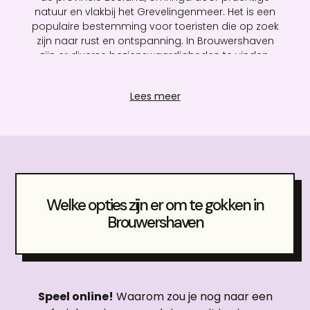
natuur en vlakbij het Grevelingenmeer. Het is een
populaire bestemming voor toeristen die op zoek
zijn naar rust en ontspanning. In Brouwershaven
zijn er diverse bezienswaardigheden te vinden,
zoals de imposante Sint Nicolaaskerk en het
gezellige marktplein.Er zijn geen legale
Lees meer
gokmogelijkheden in Brouwershaven. Het is als in
heel Nederland verboden om kansspelen aan te
bieden zonder vergunning. Het is dus verstandig
om hier rekening mee te houden tijdens een
bezoek aan Brouwershaven en je te richten op de
vele andere activiteiten die er te doen zijn. Denk
bijvoorbeeld aan watersporten op het
Grevelingenmeer, fietsen of wandelen in de
Welke opties zijn er om te gokken in
omgeving of genieten van een heerlijke maaltijd in
Brouwershaven
een van de gezellige restaurants.
Speel online!
Waarom zou je nog naar een