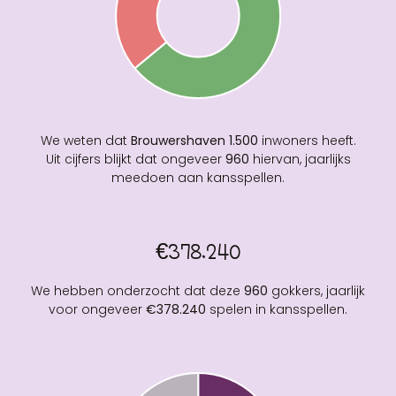
We weten dat
Brouwershaven
1.500
inwoners heeft.
Uit cijfers blijkt dat ongeveer
960
hiervan, jaarlijks
meedoen aan kansspellen.
€378.240
We hebben onderzocht dat deze
960
gokkers, jaarlijk
voor ongeveer
€378.240
spelen in kansspellen.