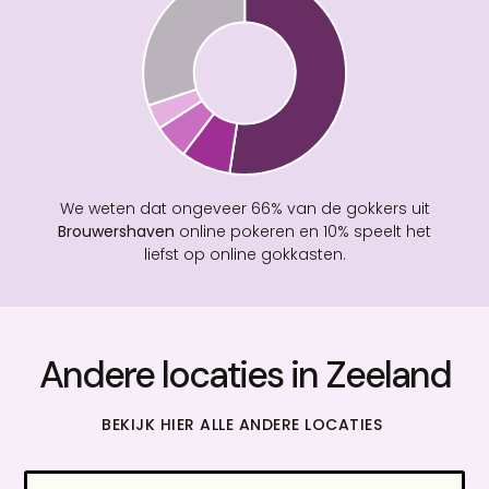
We weten dat ongeveer 66% van de gokkers uit
Brouwershaven
online pokeren en 10% speelt het
liefst op online gokkasten.
Andere locaties in Zeeland
BEKIJK HIER ALLE ANDERE LOCATIES