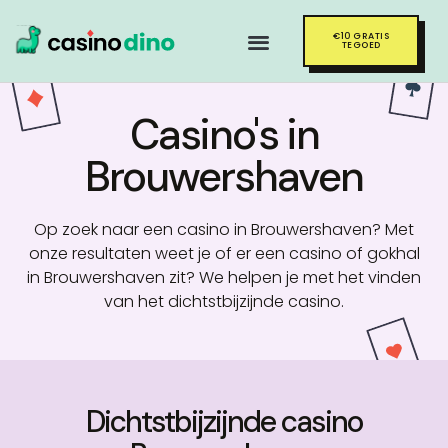
€10 GRATIS
PROVINCIE OVERZICHT
TEGOED
Casino's in
Brouwershaven
Op zoek naar een casino in Brouwershaven? Met
onze resultaten weet je of er een casino of gokhal
in Brouwershaven zit? We helpen je met het vinden
van het dichtstbijzijnde casino.
Dichtstbijzijnde casino