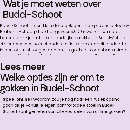
Wat je moet weten over
Budel-Schoot
Budel-Schoot is een klein dorp gelegen in de provincie Noord-
Brabant. Het dorp heeft ongeveer 3.000 inwoners en staat
bekend om zijn rustige en landelijke karakter. In Budel-Schoot
zijn er geen casino’s of andere officiële gokmogelijkheden. Het
is dan ook niet toegestaan om te gokken in openbare ruimtes
zoals cafés of sportkantines. Het is wel mogelijk om online te
gokken bij verschillende aanbieders, maar hierbij is het
Lees meer
belangrijk om goed op te letten of de aanbieder een
Welke opties zijn er om te
vergunning heeft van de Kansspelautoriteit en of het
verantwoord spelen van gokspellen wordt gestimuleerd.
gokken in Budel-Schoot
Kortom, Budel-Schoot is een rustig dorp waar geen fysieke
gokmogelijkheden zijn, maar waar online gokken wel mogelijk
is.
Speel online!
Waarom zou je nog naar een fysiek casino
gaan als je vanuit je eigen comfortabele stoel in Budel-
Schoot kunt genieten van alle voordelen van online gokken?