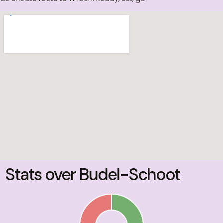
Stats over Budel-Schoot