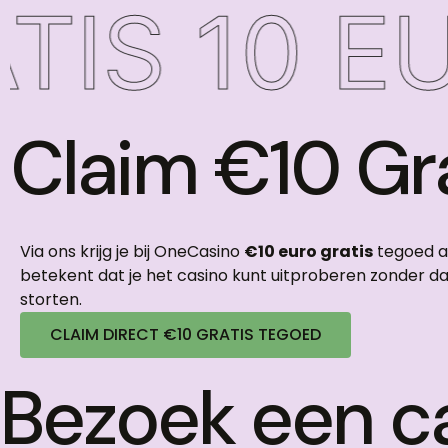
S 10 EUR
Claim €10 Gr
Via ons krijg je bij OneCasino
€10 euro gratis
tegoed al
betekent dat je het casino kunt uitproberen zonder dat 
storten.
CLAIM DIRECT €10 GRATIS TEGOED
Bezoek een ca