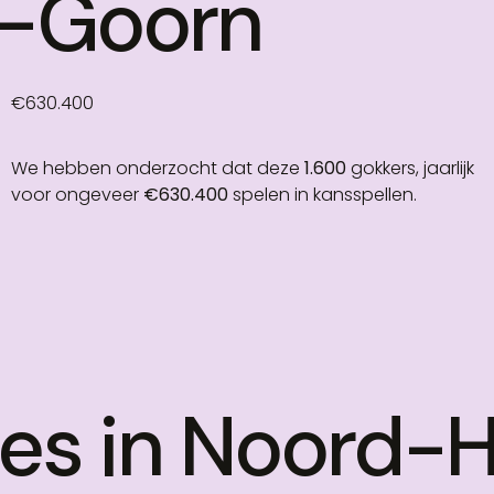
e-Goorn
€630.400
We hebben onderzocht dat deze
1.600
gokkers, jaarlijk
voor ongeveer
€630.400
spelen in kansspellen.
ies in Noord-H