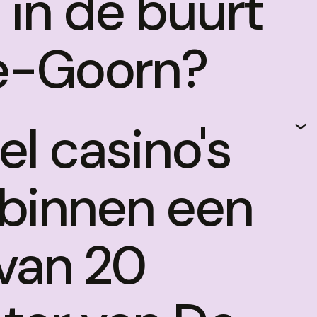
in de buurt
e-Goorn?
l casino's
r binnen een
 van 20