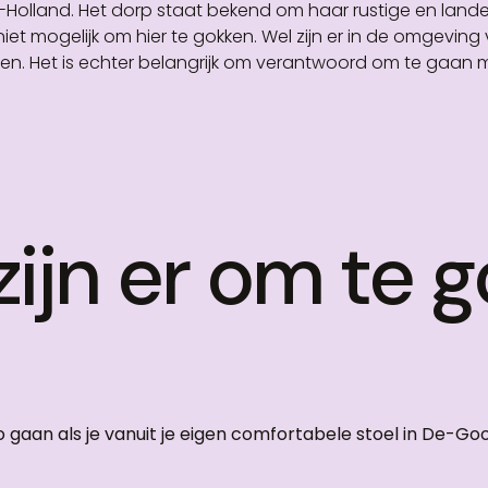
Holland. Het dorp staat bekend om haar rustige en landelij
et mogelijk om hier te gokken. Wel zijn er in de omgevin
en. Het is echter belangrijk om verantwoord om te gaan m
zijn er om te 
 gaan als je vanuit je eigen comfortabele stoel in De-Go