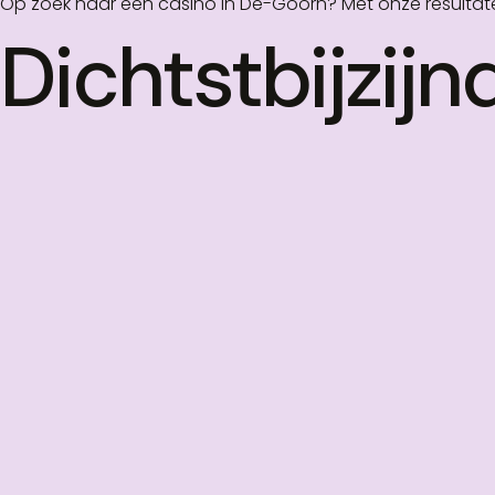
Op zoek naar een casino in De-Goorn? Met onze resultaten
Dichtstbijzij