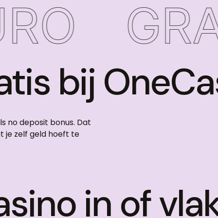
O
GRATI
atis bij OneCa
s no deposit bonus. Dat
je zelf geld hoeft te
sino in of vla