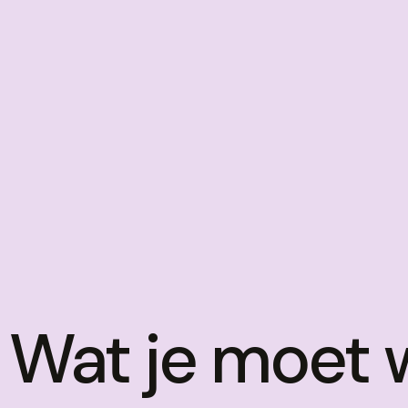
Wat je moet 