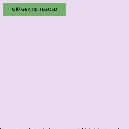
€10 GRATIS TEGOED