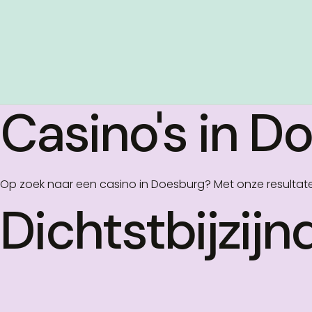
Casino's in D
Op zoek naar een casino in Doesburg? Met onze resultaten
Dichtstbijzij