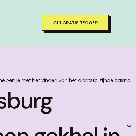
€10 GRATIS TEGOED
elpen je met het vinden van het dichtstbijzijnde casino.
esburg