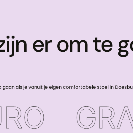
ijn er om te g
gaan als je vanuit je eigen comfortabele stoel in Doesb
O
GRATI