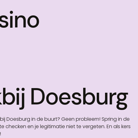
sino
kbij Doesburg
o bij Doesburg in de buurt? Geen probleem! Spring in de
e checken en je legitimatie niet te vergeten. En als kers
!