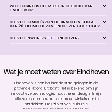
WELK CASINO IS HET MEEST IN DE BUURT VAN
EINDHOVEN?
HOEVEEL CASINO'S ZIJN ER BINNEN EEN STRAAL
VAN 20 KILOMETER VAN EINDHOVEN GEVESTIGD?
HOEVEEL INWONERS TELT EINDHOVEN?
Wat je moet weten over Eindhoven
Eindhoven is een bruisende stad gelegen in de
provincie Noord-Brabant. Het is bekend om zijn
innovatieve technologie, industrie en design. Er zijn
talloze restaurants, bars, clubs en winkels om te
ontdekken. Ook zijn er veel culturele
bezienswaardigheden, zoals het Van