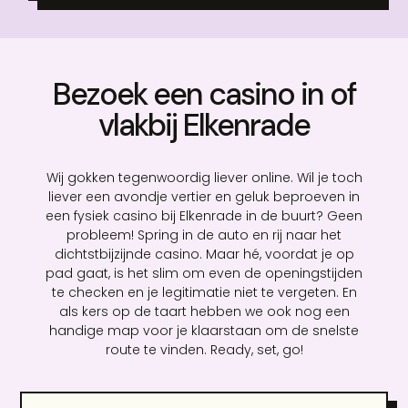
Bezoek een casino in of
vlakbij Elkenrade
Wij gokken tegenwoordig liever online. Wil je toch
liever een avondje vertier en geluk beproeven in
een fysiek casino bij Elkenrade in de buurt? Geen
probleem! Spring in de auto en rij naar het
dichtstbijzijnde casino. Maar hé, voordat je op
pad gaat, is het slim om even de openingstijden
te checken en je legitimatie niet te vergeten. En
als kers op de taart hebben we ook nog een
handige map voor je klaarstaan om de snelste
route te vinden. Ready, set, go!