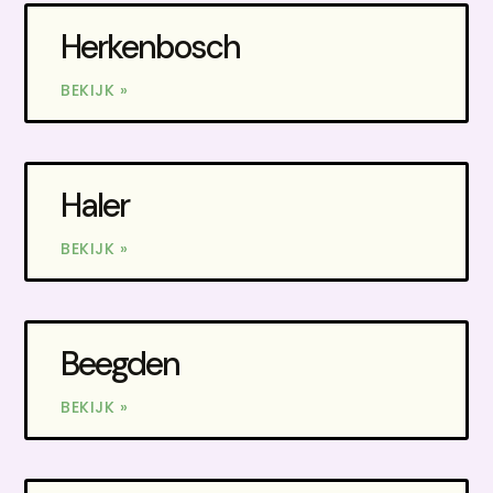
Herkenbosch
BEKIJK »
Haler
BEKIJK »
Beegden
BEKIJK »