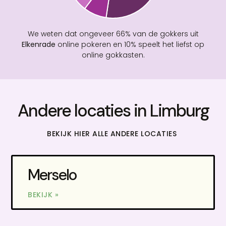
We weten dat ongeveer 66% van de gokkers uit
Elkenrade
online pokeren en 10% speelt het liefst op
online gokkasten.
Andere locaties in Limburg
BEKIJK HIER ALLE ANDERE LOCATIES
Merselo
BEKIJK »