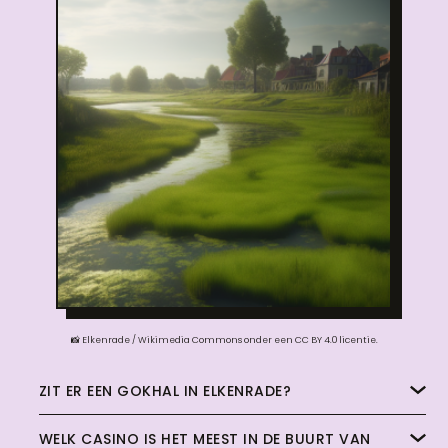
📸 Elkenrade /
Wikimedia Commons
onder een
CC BY 4.0
licentie.
ZIT ER EEN GOKHAL IN ELKENRADE?
WELK CASINO IS HET MEEST IN DE BUURT VAN