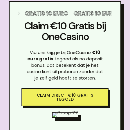
0 EURO
GRATIS 10 EURO
GRATIS 10 EURO
GRA
Claim €10 Gratis bij
OneCasino
Via ons krijg je bij OneCasino
€10
euro gratis
tegoed als no deposit
bonus. Dat betekent dat je het
casino kunt uitproberen zonder dat
je zelf geld hoeft te storten.
CLAIM DIRECT €10 GRATIS
TEGOED