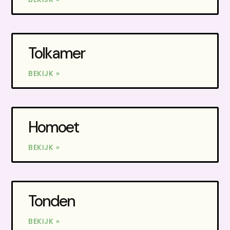
Tolkamer
BEKIJK »
Homoet
BEKIJK »
Tonden
BEKIJK »