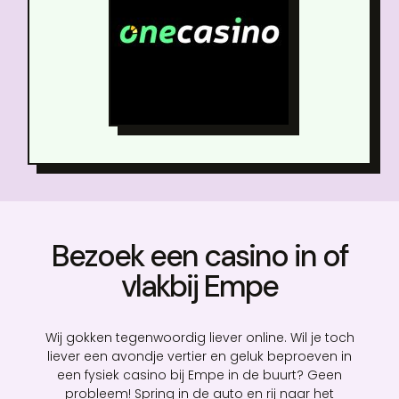
Bezoek een casino in of
vlakbij Empe
Wij gokken tegenwoordig liever online. Wil je toch
liever een avondje vertier en geluk beproeven in
een fysiek casino bij Empe in de buurt? Geen
probleem! Spring in de auto en rij naar het