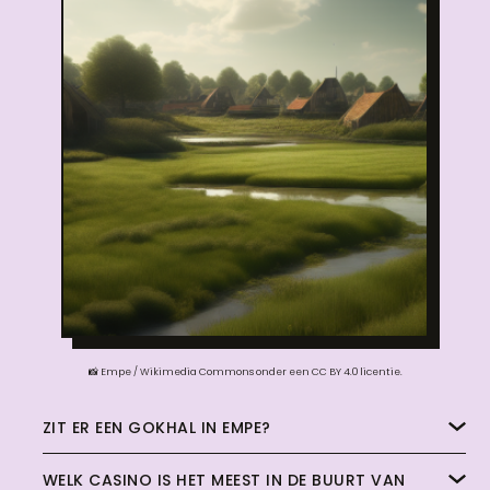
📸 Empe /
Wikimedia Commons
onder een
CC BY 4.0
licentie.
ZIT ER EEN GOKHAL IN EMPE?
WELK CASINO IS HET MEEST IN DE BUURT VAN