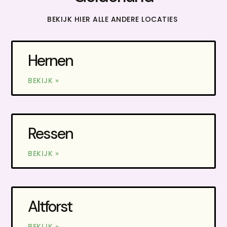
BEKIJK HIER ALLE ANDERE LOCATIES
Hernen
BEKIJK »
Ressen
BEKIJK »
Altforst
BEKIJK »