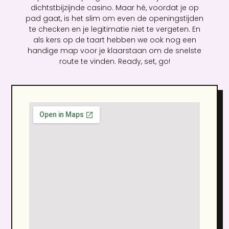
dichtstbijzijnde casino. Maar hé, voordat je op
pad gaat, is het slim om even de openingstijden
te checken en je legitimatie niet te vergeten. En
als kers op de taart hebben we ook nog een
handige map voor je klaarstaan om de snelste
route te vinden. Ready, set, go!