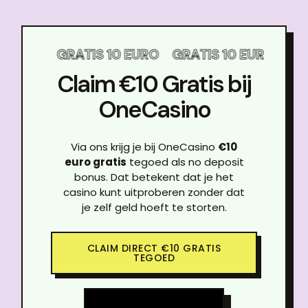
 EURO
GRATIS 10 EURO
GRATIS 10 EURO
GRA
Claim €10 Gratis bij
OneCasino
Via ons krijg je bij OneCasino
€10
euro gratis
tegoed als no deposit
bonus. Dat betekent dat je het
casino kunt uitproberen zonder dat
je zelf geld hoeft te storten.
CLAIM DIRECT €10 GRATIS
TEGOED