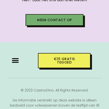
NEEM CONTACT OP
€10 GRATIS
TEGOED
PROVINCIE OVERZICHT
© 2023 CasinoDino. All Rights Reserved.
De informatie verstrekt op deze website is alleen
bedoeld voor volwassenen boven de leeftijd van 18