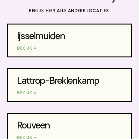
BEKIJK HIER ALLE ANDERE LOCATIES
Ijsselmuiden
BEKIJK »
Lattrop-Breklenkamp
BEKIJK »
Rouveen
BEKIJK »