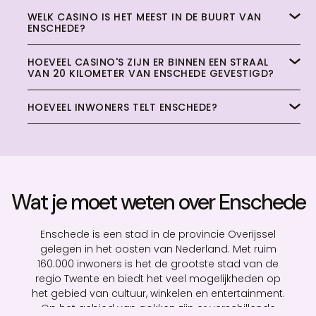
WELK CASINO IS HET MEEST IN DE BUURT VAN
ENSCHEDE?
HOEVEEL CASINO'S ZIJN ER BINNEN EEN STRAAL
VAN 20 KILOMETER VAN ENSCHEDE GEVESTIGD?
HOEVEEL INWONERS TELT ENSCHEDE?
Wat je moet weten over Enschede
Enschede is een stad in de provincie Overijssel
gelegen in het oosten van Nederland. Met ruim
160.000 inwoners is het de grootste stad van de
regio Twente en biedt het veel mogelijkheden op
het gebied van cultuur, winkelen en entertainment.
Op het gebied van gokken zijn er verschillende