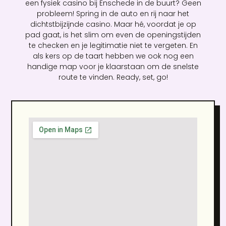
een fysiek casino bij Enschede in de buurt? Geen
probleem! Spring in de auto en rij naar het
dichtstbijzijnde casino. Maar hé, voordat je op
pad gaat, is het slim om even de openingstijden
te checken en je legitimatie niet te vergeten. En
als kers op de taart hebben we ook nog een
handige map voor je klaarstaan om de snelste
route te vinden. Ready, set, go!