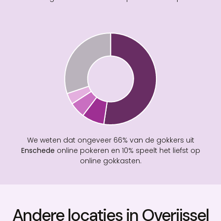
We weten dat ongeveer 66% van de gokkers uit
Enschede
online pokeren en 10% speelt het liefst op
online gokkasten.
Andere locaties in Overijssel