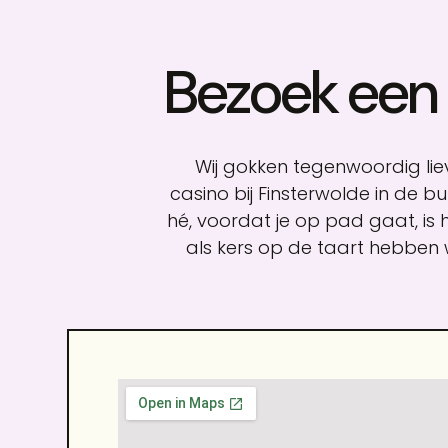
Bezoek een c
Wij gokken tegenwoordig lieve
casino bij Finsterwolde in de b
hé, voordat je op pad gaat, is 
als kers op de taart hebben 