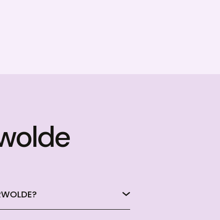
rwolde
ERWOLDE?