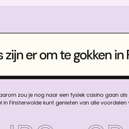
 zijn er om te gokken in
arom zou je nog naar een fysiek casino gaan als j
 in Finsterwolde kunt genieten van alle voordelen