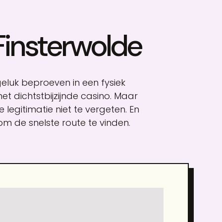
 Finsterwolde
 geluk beproeven in een fysiek
et dichtstbijzijnde casino. Maar
legitimatie niet te vergeten. En
m de snelste route te vinden.