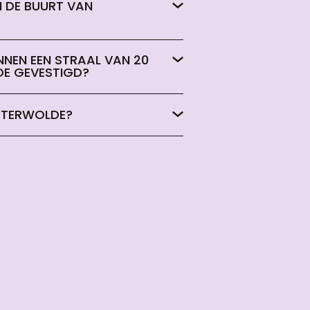
N DE BUURT VAN
INNEN EEN STRAAL VAN 20
DE GEVESTIGD?
NSTERWOLDE?