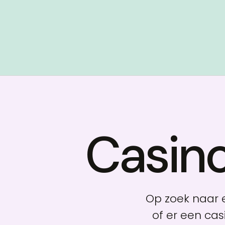
Casino
Op zoek naar e
of er een cas