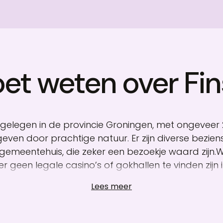
et weten over Fi
e gelegen in de provincie Groningen, met ongeveer 
geven door prachtige natuur. Er zijn diverse bezi
gemeentehuis, die zeker een bezoekje waard zijn.W
 geen legale casino’s of gokhallen te vinden zijn i
voor de gehele provincie Groningen. Mocht je toc
Lees meer
er moeten reizen naar een andere stad of dorp wa
 belangrijk om verantwoord om te gaan met gokken e
brengen.