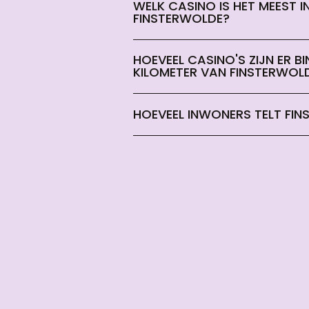
WELK CASINO IS HET MEEST I
FINSTERWOLDE?
HOEVEEL CASINO'S ZIJN ER B
KILOMETER VAN FINSTERWOL
HOEVEEL INWONERS TELT FI