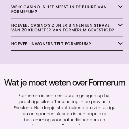
WELK CASINO IS HET MEEST IN DE BUURT VAN
FORMERUM?
HOEVEEL CASINO'S ZIJN ER BINNEN EEN STRAAL
VAN 20 KILOMETER VAN FORMERUM GEVESTIGD?
HOEVEEL INWONERS TELT FORMERUM?
Wat je moet weten over Formerum
Formerum is een klein dorpje gelegen op het
prachtige eiland Terschelling in de provincie
Friesland. Het dorpje staat bekend om zijn rustige
en ontspannen sfeer en is een populaire
bestemming voor natuurliefhebbers en
strandgangers.Er zijn echter geen