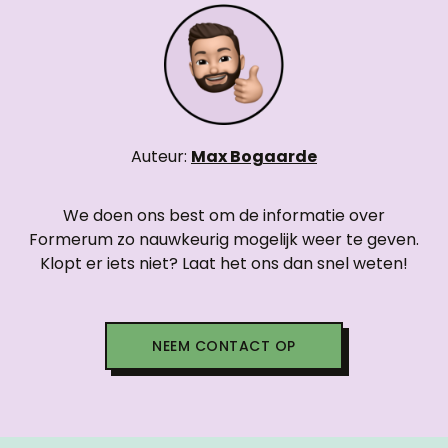
Auteur:
Max Bogaarde
We doen ons best om de informatie over
Formerum zo nauwkeurig mogelijk weer te geven.
Klopt er iets niet? Laat het ons dan snel weten!
NEEM CONTACT OP