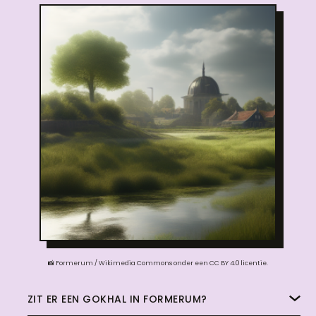
📸 Formerum /
Wikimedia Commons
onder een
CC BY 4.0
licentie.
ZIT ER EEN GOKHAL IN FORMERUM?