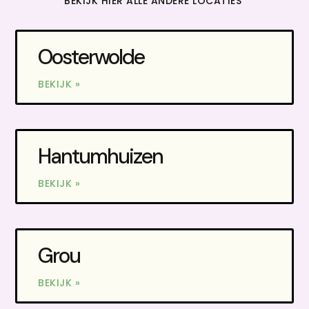
BEKIJK HIER ALLE ANDERE LOCATIES
Oosterwolde
BEKIJK »
Hantumhuizen
BEKIJK »
Grou
BEKIJK »