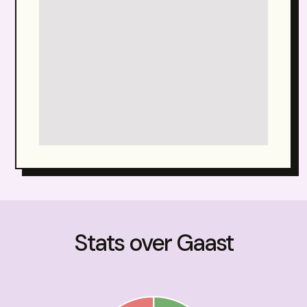
Stats over Gaast