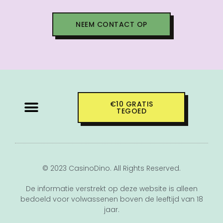
NEEM CONTACT OP
€10 GRATIS
TEGOED
PROVINCIE OVERZICHT
© 2023 CasinoDino. All Rights Reserved.
De informatie verstrekt op deze website is alleen
bedoeld voor volwassenen boven de leeftijd van 18
jaar.