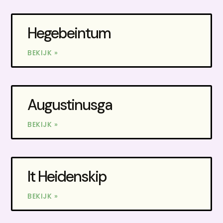
Hegebeintum
BEKIJK »
Augustinusga
BEKIJK »
It Heidenskip
BEKIJK »