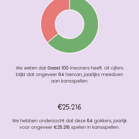
We weten dat
Gaast
100
inwoners heeft. Uit cijfers
blijkt dat ongeveer
64
hiervan, jaarlijks meedoen
aan kansspellen.
€25.216
We hebben onderzocht dat deze
64
gokkers, jaarlijk
voor ongeveer
€25.216
spelen in kansspellen.