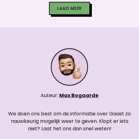
LAAD MEER
Auteur:
Max Bogaarde
We doen ons best om de informatie over Gaast zo
nauwkeurig mogelijk weer te geven. Klopt er iets
niet? Laat het ons dan snel weten!