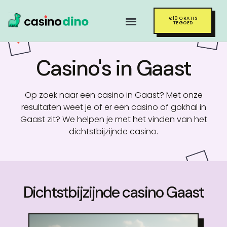
€10 GRATIS
PROVINCIE OVERZICHT
TEGOED
Casino's in Gaast
Op zoek naar een casino in Gaast? Met onze
resultaten weet je of er een casino of gokhal in
Gaast zit? We helpen je met het vinden van het
dichtstbijzijnde casino.
Dichtstbijzijnde casino Gaast