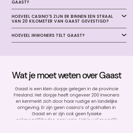
GAAST?
HOEVEEL CASINO'S ZIJN ER BINNEN EEN STRAAL
VAN 20 KILOMETER VAN GAAST GEVESTIGD?
HOEVEEL INWONERS TELT GAAST?
Wat je moet weten over Gaast
Gaast is een klein dorpje gelegen in de provincie
Friesland. Het dorpje heeft ongeveer 200 inwoners
en kenmerkt zich door haar rustige en landelijke
omgeving. Er zijn geen casino’s of gokhallen in
Gaast en er zijn ook geen fysieke
gokmogelijkheden aanwezig. Het is wel mogelijk
om online te gokken via verschillende websites.
Echter is het belangrijk om op te merken dat