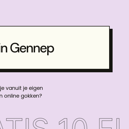
 in Gennep
e vanuit je eigen
n online gokken?
S 10 EUR