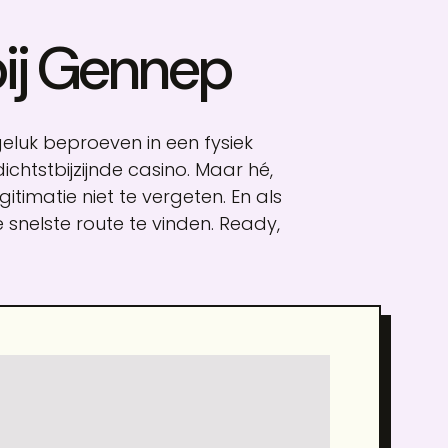
bij Gennep
 geluk beproeven in een fysiek
ichtstbijzijnde casino. Maar hé,
itimatie niet te vergeten. En als
nelste route te vinden. Ready,