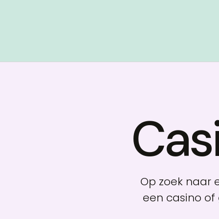
Casi
Op zoek naar e
een casino of