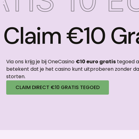
Claim €10 Gr
Via ons krijg je bij OneCasino
€10 euro gratis
tegoed al
betekent dat je het casino kunt uitproberen zonder dat 
storten.
CLAIM DIRECT €10 GRATIS TEGOED