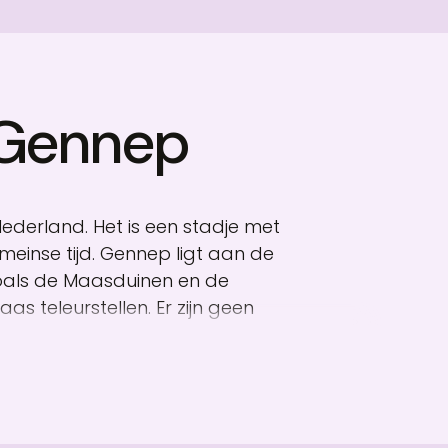
 Gennep
ederland. Het is een stadje met
meinse tijd. Gennep ligt aan de
oals de Maasduinen en de
s teleurstellen. Er zijn geen
ijzijnde casino bevindt zich in
 om te benadrukken dat gokken
 is om verantwoord te spelen.