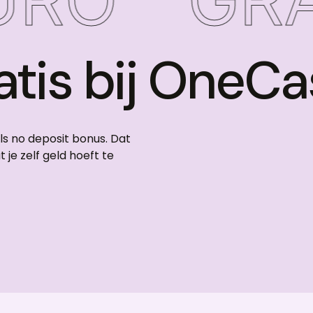
atis bij OneCa
s no deposit bonus. Dat
je zelf geld hoeft te