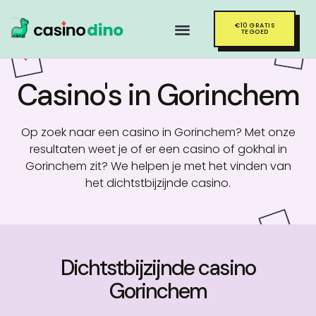
€10 GRATIS
PROVINCIE OVERZICHT
TEGOED
Casino's in Gorinchem
Op zoek naar een casino in Gorinchem? Met onze
resultaten weet je of er een casino of gokhal in
Gorinchem zit? We helpen je met het vinden van
het dichtstbijzijnde casino.
Dichtstbijzijnde casino
Gorinchem