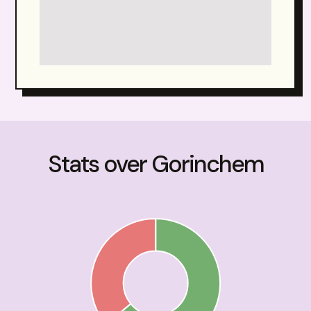
Stats over Gorinchem