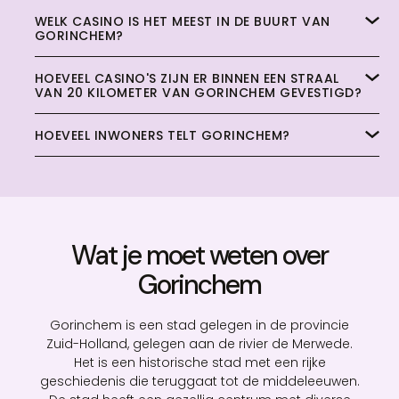
WELK CASINO IS HET MEEST IN DE BUURT VAN
GORINCHEM?
HOEVEEL CASINO'S ZIJN ER BINNEN EEN STRAAL
VAN 20 KILOMETER VAN GORINCHEM GEVESTIGD?
HOEVEEL INWONERS TELT GORINCHEM?
Wat je moet weten over
Gorinchem
Gorinchem is een stad gelegen in de provincie
Zuid-Holland, gelegen aan de rivier de Merwede.
Het is een historische stad met een rijke
geschiedenis die teruggaat tot de middeleeuwen.