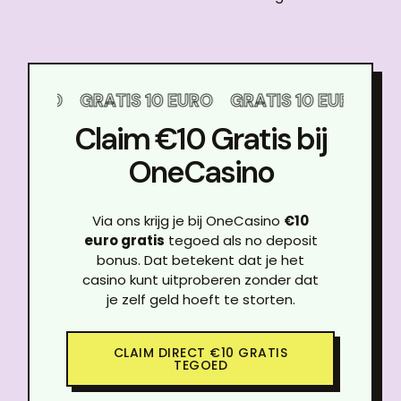
0 EURO
GRATIS 10 EURO
GRATIS 10 EURO
GRA
Claim €10 Gratis bij
OneCasino
Via ons krijg je bij OneCasino
€10
euro gratis
tegoed als no deposit
bonus. Dat betekent dat je het
casino kunt uitproberen zonder dat
je zelf geld hoeft te storten.
CLAIM DIRECT €10 GRATIS
TEGOED