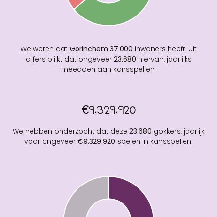
We weten dat
Gorinchem
37.000
inwoners heeft. Uit
cijfers blijkt dat ongeveer
23.680
hiervan, jaarlijks
meedoen aan kansspellen.
€9.329.920
We hebben onderzocht dat deze
23.680
gokkers, jaarlijk
voor ongeveer
€9.329.920
spelen in kansspellen.