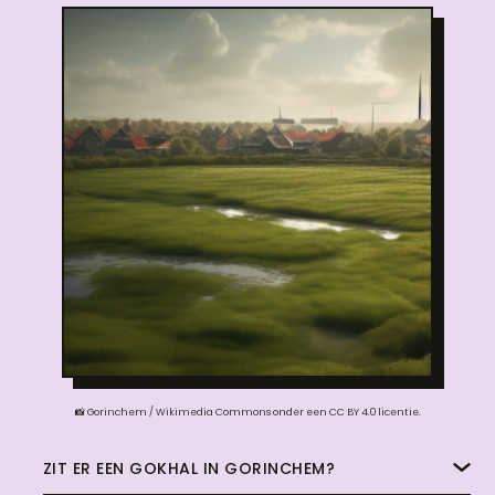
📸 Gorinchem /
Wikimedia Commons
onder een
CC BY 4.0
licentie.
ZIT ER EEN GOKHAL IN GORINCHEM?