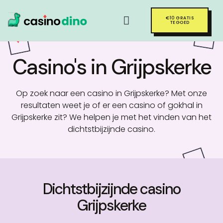
€10 GRATIS
PROVINCIE OVERZICHT
TEGOED
Casino's in Grijpskerke
Op zoek naar een casino in Grijpskerke? Met onze
resultaten weet je of er een casino of gokhal in
Grijpskerke zit? We helpen je met het vinden van het
dichtstbijzijnde casino.
Dichtstbijzijnde casino
Grijpskerke