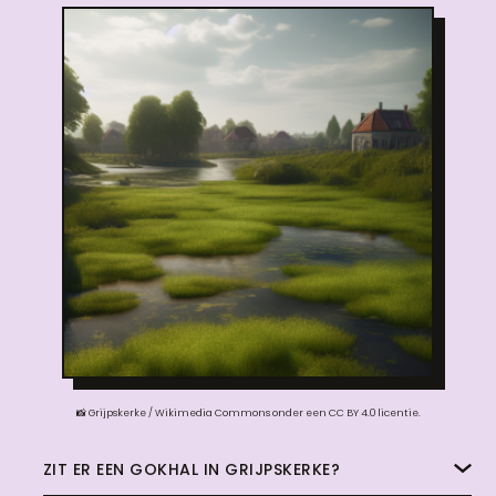
📸 Grijpskerke /
Wikimedia Commons
onder een
CC BY 4.0
licentie.
ZIT ER EEN GOKHAL IN GRIJPSKERKE?