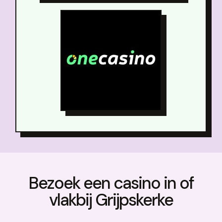
Bezoek een casino in of
vlakbij Grijpskerke