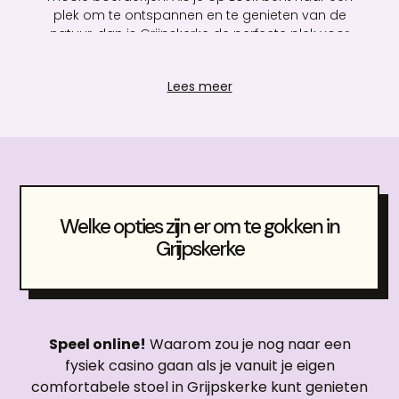
plek om te ontspannen en te genieten van de
natuur, dan is Grijpskerke de perfecte plek voor
jou.Helaas zijn er geen gokmogelijkheden in
Grijpskerke of in de directe omgeving ervan. Het is
Lees meer
een rustig dorpje waar gokken niet wordt
aangemoedigd of toegestaan. Als je toch graag
een gokje wilt wagen, dan zul je naar een van de
nabijgelegen steden of dorpen moeten gaan
waar wel gokmogelijkheden zijn. Gelukkig zijn er
genoeg andere activiteiten te vinden in en
rondom Grijpskerke, zoals wandelen, fietsen, en
genieten van de lokale delicatessen.
Welke opties zijn er om te gokken in
Grijpskerke
Speel online!
Waarom zou je nog naar een
fysiek casino gaan als je vanuit je eigen
comfortabele stoel in Grijpskerke kunt genieten