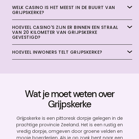
WELK CASINO IS HET MEEST IN DE BUURT VAN
GRIJPSKERKE?
HOEVEEL CASINO'S ZIJN ER BINNEN EEN STRAAL
VAN 20 KILOMETER VAN GRIJPSKERKE
GEVESTIGD?
HOEVEEL INWONERS TELT GRIJPSKERKE?
Wat je moet weten over
Grijpskerke
Grijpskerke is een pittoresk dorpje gelegen in de
prachtige provincie Zeeland. Het is een rustig en
vredig dorpje, omgeven door groene velden en
mooie boerderijen. Als je op zoek bent naar een