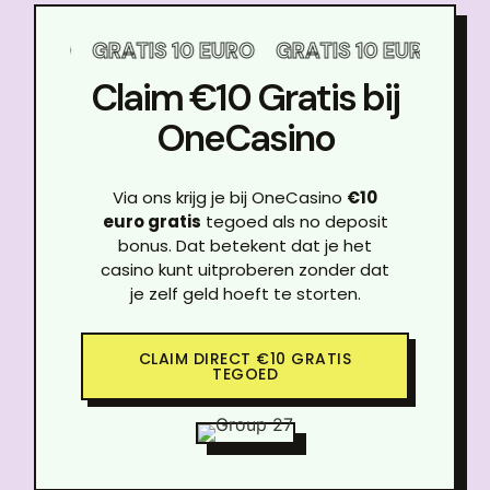
 EURO
GRATIS 10 EURO
GRATIS 10 EURO
GRA
Claim €10 Gratis bij
OneCasino
Via ons krijg je bij OneCasino
€10
euro gratis
tegoed als no deposit
bonus. Dat betekent dat je het
casino kunt uitproberen zonder dat
je zelf geld hoeft te storten.
CLAIM DIRECT €10 GRATIS
TEGOED