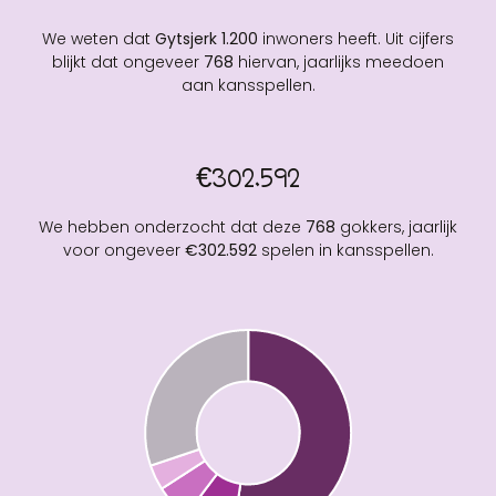
We weten dat
Gytsjerk
1.200
inwoners heeft. Uit cijfers
blijkt dat ongeveer
768
hiervan, jaarlijks meedoen
aan kansspellen.
€302.592
We hebben onderzocht dat deze
768
gokkers, jaarlijk
voor ongeveer
€302.592
spelen in kansspellen.