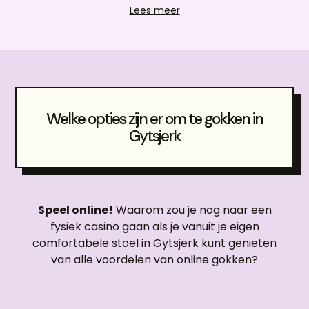
Lees meer
op enige afstand van het dorp. Het is wel mogelijk
om online te gokken, maar het is raadzaam om
hiermee verantwoord om te gaan. Gytsjerk biedt
in plaats daarvan tal van andere activiteiten zoals
wandelen, fietsen en varen in de nabijgelegen
wateren. Ook zijn er gezellige cafés en restaurants
te vinden waar men kan genieten van een hapje
en een drankje.
Welke opties zijn er om te gokken in
Gytsjerk
Speel online!
Waarom zou je nog naar een
fysiek casino gaan als je vanuit je eigen
comfortabele stoel in Gytsjerk kunt genieten
van alle voordelen van online gokken?