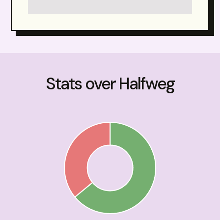
Stats over Halfweg