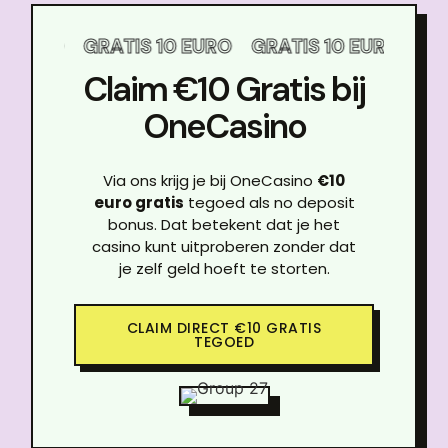
 EURO
GRATIS 10 EURO
GRATIS 10 EURO
GRA
Claim €10 Gratis bij
OneCasino
Via ons krijg je bij OneCasino
€10
euro gratis
tegoed als no deposit
bonus. Dat betekent dat je het
casino kunt uitproberen zonder dat
je zelf geld hoeft te storten.
CLAIM DIRECT €10 GRATIS
TEGOED