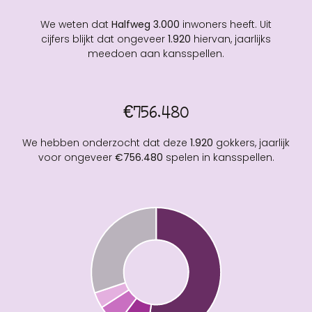
We weten dat
Halfweg
3.000
inwoners heeft. Uit
cijfers blijkt dat ongeveer
1.920
hiervan, jaarlijks
meedoen aan kansspellen.
€756.480
We hebben onderzocht dat deze
1.920
gokkers, jaarlijk
voor ongeveer
€756.480
spelen in kansspellen.