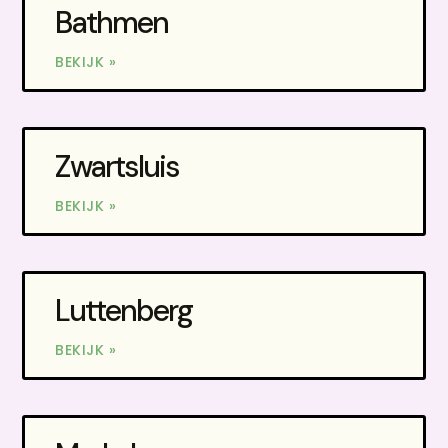
Bathmen
BEKIJK »
Zwartsluis
BEKIJK »
Luttenberg
BEKIJK »