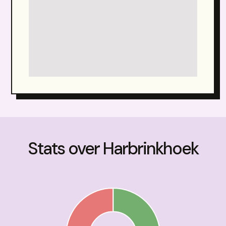
Stats over Harbrinkhoek