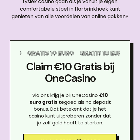
fysiek casino gaan als je vanuit je eigen
comfortabele stoel in Harbrinkhoek kunt
genieten van alle voordelen van online gokken?
0 EURO
GRATIS 10 EURO
GRATIS 10 EURO
GRA
Claim €10 Gratis bij
OneCasino
Via ons krijg je bij OneCasino
€10
euro gratis
tegoed als no deposit
bonus. Dat betekent dat je het
casino kunt uitproberen zonder dat
je zelf geld hoeft te storten.