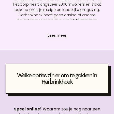
Het dorp heeft ongeveer 2000 inwoners en staat
bekend om zijn rustige en landelijke omgeving.
Harbrinkhoek heeft geen casino of andere
gokgelegenheden. Het is een plek waar men
vooral kan genieten van de natuur en rustige
wandelingen kan maken. Gokken is in
Lees meer
Harbrinkhoek niet toegestaan en er zijn ook geen
illegale gokpraktijken bekend. Het dorp heeft
voornamelijk voorzieningen zoals een supermarkt,
een bakker en een aantal horecagelegenheden
waar men kan genieten van een drankje en een
hapje.
Welke opties zijn er om te gokken in
Harbrinkhoek
Speel online!
Waarom zou je nog naar een