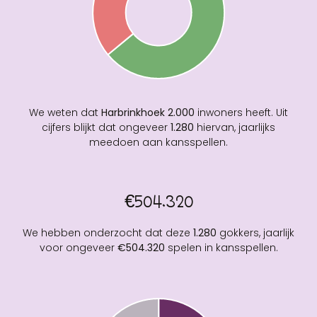
We weten dat
Harbrinkhoek
2.000
inwoners heeft. Uit
cijfers blijkt dat ongeveer
1.280
hiervan, jaarlijks
meedoen aan kansspellen.
€504.320
We hebben onderzocht dat deze
1.280
gokkers, jaarlijk
voor ongeveer
€504.320
spelen in kansspellen.