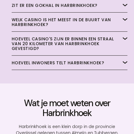
ZIT ER EEN GOKHAL IN HARBRINKHOEK?
WELK CASINO IS HET MEEST IN DE BUURT VAN
HARBRINKHOEK?
HOEVEEL CASINO'S ZIJN ER BINNEN EEN STRAAL
VAN 20 KILOMETER VAN HARBRINKHOEK
GEVESTIGD?
HOEVEEL INWONERS TELT HARBRINKHOEK?
Wat je moet weten over
Harbrinkhoek
Harbrinkhoek is een klein dorp in de provincie
Overijssel gelegen tussen Almelo en Tubbergen.