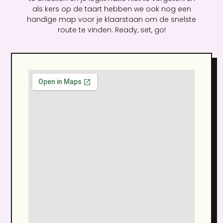
als kers op de taart hebben we ook nog een
handige map voor je klaarstaan om de snelste
route te vinden. Ready, set, go!