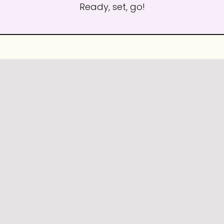
Ready, set, go!