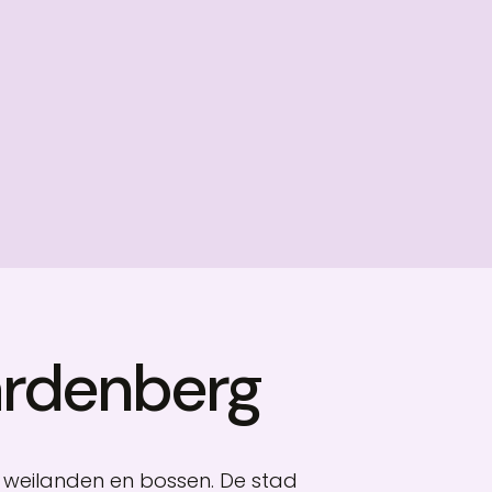
ardenberg
e weilanden en bossen. De stad