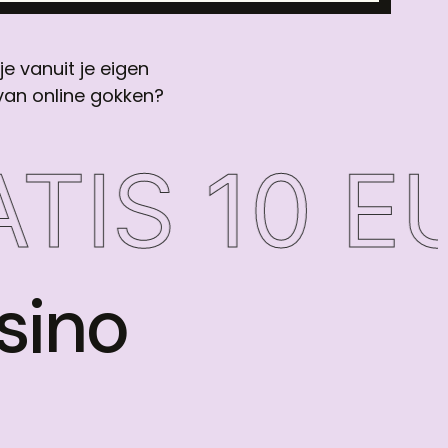
e vanuit je eigen
van online gokken?
S 10 EUR
sino