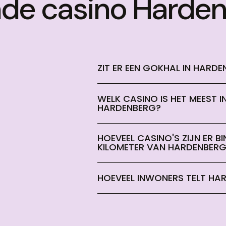
jnde casino Harde
ZIT ER EEN GOKHAL IN HARD
WELK CASINO IS HET MEEST I
HARDENBERG?
HOEVEEL CASINO'S ZIJN ER B
KILOMETER VAN HARDENBERG
HOEVEEL INWONERS TELT HA