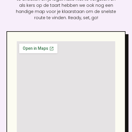
als kers op de taart hebben we ook nog een
handige map voor je klaarstaan om de snelste
route te vinden. Ready, set, go!