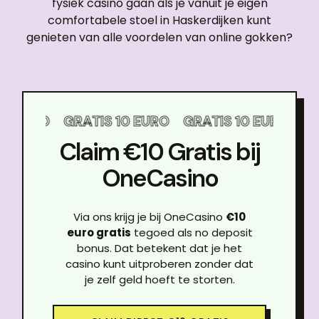
fysiek casino gaan als je vanuit je eigen
comfortabele stoel in Haskerdijken kunt
genieten van alle voordelen van online gokken?
0 EURO
GRATIS 10 EURO
GRATIS 10 EURO
GRA
Claim €10 Gratis bij
OneCasino
Via ons krijg je bij OneCasino
€10
euro gratis
tegoed als no deposit
bonus. Dat betekent dat je het
casino kunt uitproberen zonder dat
je zelf geld hoeft te storten.