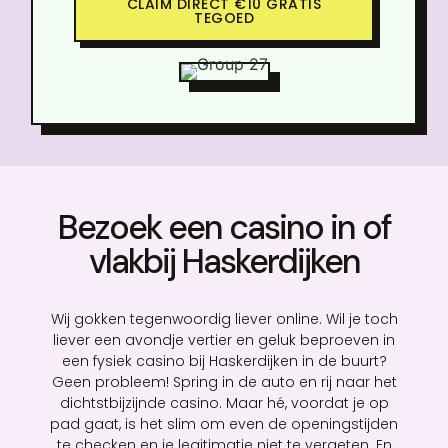
CLAIM DIRECT €10 GRATIS
TEGOED
Bezoek een casino in of
vlakbij Haskerdijken
Wij gokken tegenwoordig liever online. Wil je toch
liever een avondje vertier en geluk beproeven in
een fysiek casino bij Haskerdijken in de buurt?
Geen probleem! Spring in de auto en rij naar het
dichtstbijzijnde casino. Maar hé, voordat je op
pad gaat, is het slim om even de openingstijden
te checken en je legitimatie niet te vergeten. En