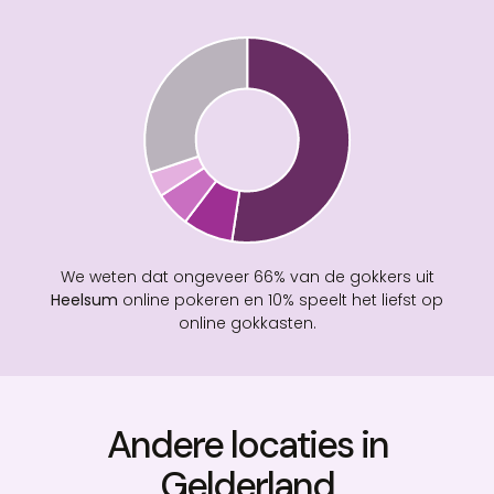
We weten dat ongeveer 66% van de gokkers uit
Heelsum
online pokeren en 10% speelt het liefst op
online gokkasten.
Andere locaties in
Gelderland