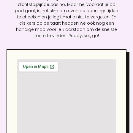
dichtstbijzijnde casino. Maar hé, voordat je op
pad gaat, is het slim om even de openingstijden
te checken en je legitimatie niet te vergeten. En
als kers op de taart hebben we ook nog een
handige map voor je klaarstaan om de snelste
route te vinden. Ready, set, go!