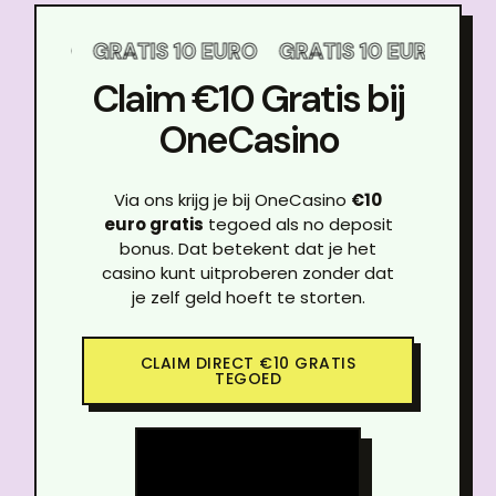
 EURO
GRATIS 10 EURO
GRATIS 10 EURO
GRA
Claim €10 Gratis bij
OneCasino
Via ons krijg je bij OneCasino
€10
euro gratis
tegoed als no deposit
bonus. Dat betekent dat je het
casino kunt uitproberen zonder dat
je zelf geld hoeft te storten.
CLAIM DIRECT €10 GRATIS
TEGOED