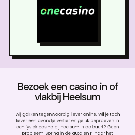
Bezoek een casino in of
vlakbij Heelsum
Wij gokken tegenwoordig liever online. Wil je toch
liever een avondje vertier en geluk beproeven in
een fysiek casino bij Heelsum in de buurt? Geen
probleem! Spring in de auto en rij naar het