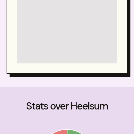
Stats over Heelsum