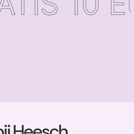
IS 10 EU
bij Heesch