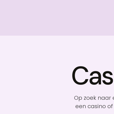
Cas
Op zoek naar e
een casino of