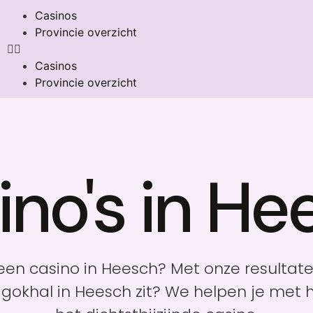
Casinos
Provincie overzicht
Casinos
Provincie overzicht
ino's in He
en casino in Heesch? Met onze resultate
 gokhal in Heesch zit? We helpen je met 