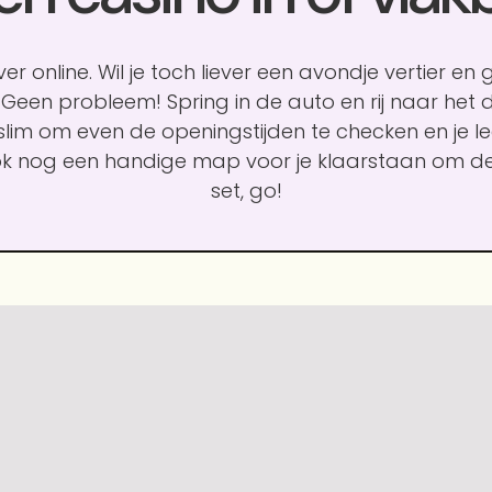
r online. Wil je toch liever een avondje vertier en
 Geen probleem! Spring in de auto en rij naar het di
lim om even de openingstijden te checken en je leg
k nog een handige map voor je klaarstaan om de s
set, go!