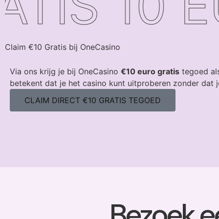
IS 10 EU
Claim €10 Gratis bij OneCasino
Via ons krijg je bij OneCasino
€10 euro gratis
tegoed als
betekent dat je het casino kunt uitproberen zonder dat je
CLAIM DIRECT €10 GRATIS TEGOED
Bezoek ee