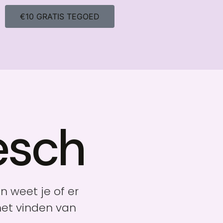
€10 GRATIS TEGOED
esch
n weet je of er
het vinden van