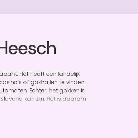
 Heesch
bant. Het heeft een landelijk
asino’s of gokhallen te vinden.
tomaten. Echter, het gokken is
rslavend kan zijn. Het is daarom
nnodige risico’s te nemen.