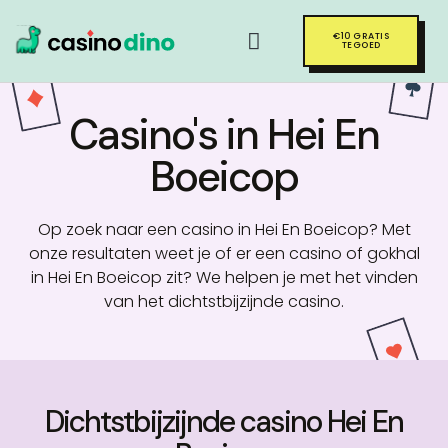
€10 GRATIS
PROVINCIE OVERZICHT
TEGOED
Casino's in Hei En
Boeicop
Op zoek naar een casino in Hei En Boeicop? Met
onze resultaten weet je of er een casino of gokhal
in Hei En Boeicop zit? We helpen je met het vinden
van het dichtstbijzijnde casino.
Dichtstbijzijnde casino Hei En