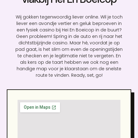
Wij gokken tegenwoordig liever online. Wil je toch
liever een avondje vertier en geluk beproeven in
een fysiek casino bij Hei En Boeicop in de buurt?
Geen probleem! Spring in de auto en rij naar het
dichtstbijzijnde casino. Maar hé, voordat je op
pad gaat, is het slim om even de openingstijden
te checken en je legitimatie niet te vergeten. En
als kers op de taart hebben we ook nog een
handige map voor je klaarstaan om de snelste
route te vinden. Ready, set, go!