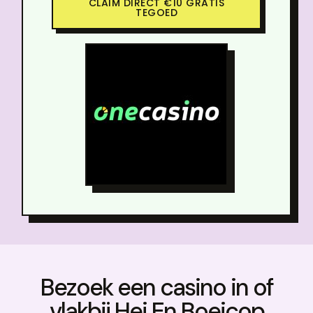
CLAIM DIRECT €10 GRATIS
TEGOED
Bezoek een casino in of
vlakbij Hei En Boeicop