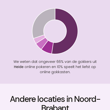
We weten dat ongeveer 66% van de gokkers uit
Heide
online pokeren en 10% speelt het liefst op
online gokkasten.
Andere locaties in Noord-
Brabant