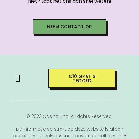
niet? Laat het ons dan snel weten!
NEEM CONTACT OP
€10 GRATIS
TEGOED
PROVINCIE OVERZICHT
© 2023 CasinoDino. All Rights Reserved.
De informatie verstrekt op deze website is alleen
bedoeld voor volwassenen boven de leeftijd van 18