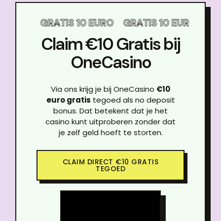
 EURO
GRATIS 10 EURO
GRATIS 10 EURO
GRAT
Claim €10 Gratis bij
OneCasino
Via ons krijg je bij OneCasino
€10
euro gratis
tegoed als no deposit
bonus. Dat betekent dat je het
casino kunt uitproberen zonder dat
je zelf geld hoeft te storten.
CLAIM DIRECT €10 GRATIS
TEGOED