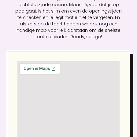
dichtstbijzijnde casino. Maar hé, voordat je op
pad gaat, is het slim om even de openingstijden
te checken en je legitimatie niet te vergeten. En
als kers op de taart hebben we ook nog een
handige map voor je klaarstaan om de snelste
route te vinden. Ready, set, go!