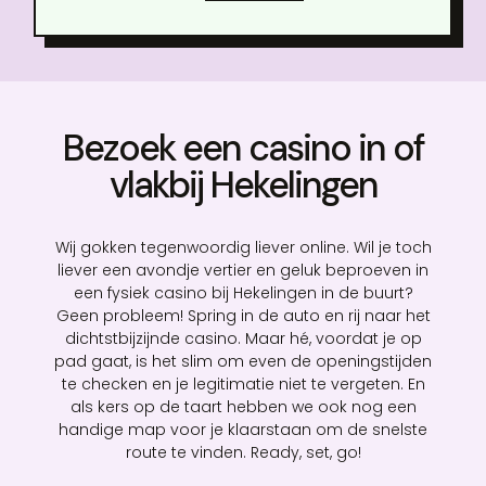
Bezoek een casino in of
vlakbij Hekelingen
Wij gokken tegenwoordig liever online. Wil je toch
liever een avondje vertier en geluk beproeven in
een fysiek casino bij Hekelingen in de buurt?
Geen probleem! Spring in de auto en rij naar het
dichtstbijzijnde casino. Maar hé, voordat je op
pad gaat, is het slim om even de openingstijden
te checken en je legitimatie niet te vergeten. En
als kers op de taart hebben we ook nog een
handige map voor je klaarstaan om de snelste
route te vinden. Ready, set, go!