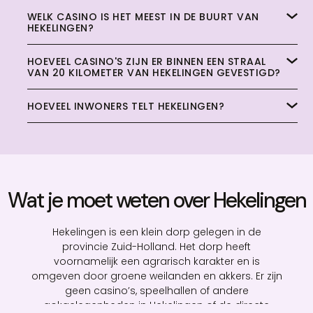
WELK CASINO IS HET MEEST IN DE BUURT VAN
HEKELINGEN?
HOEVEEL CASINO'S ZIJN ER BINNEN EEN STRAAL
VAN 20 KILOMETER VAN HEKELINGEN GEVESTIGD?
HOEVEEL INWONERS TELT HEKELINGEN?
Wat je moet weten over Hekelingen
Hekelingen is een klein dorp gelegen in de
provincie Zuid-Holland. Het dorp heeft
voornamelijk een agrarisch karakter en is
omgeven door groene weilanden en akkers. Er zijn
geen casino’s, speelhallen of andere
gokgelegenheden in Hekelingen of de directe