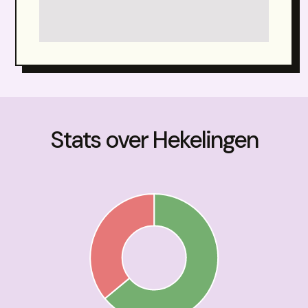
Stats over Hekelingen