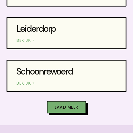
Leiderdorp
BEKIJK »
Schoonrewoerd
BEKIJK »
LAAD MEER