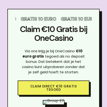
0 EURO
GRATIS 10 EURO
GRATIS 10 EURO
GRA
Claim €10 Gratis bij
OneCasino
Via ons krijg je bij OneCasino
€10
euro gratis
tegoed als no deposit
bonus. Dat betekent dat je het
casino kunt uitproberen zonder dat
je zelf geld hoeft te storten.
CLAIM DIRECT €10 GRATIS
TEGOED