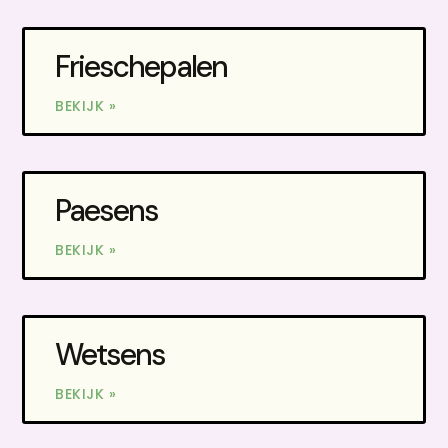
Frieschepalen
BEKIJK »
Paesens
BEKIJK »
Wetsens
BEKIJK »