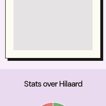
Stats over Hilaard