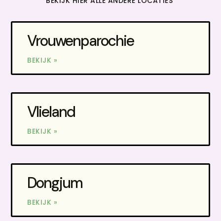
BEKIJK HIER ALLE ANDERE LOCATIES
Vrouwenparochie
BEKIJK »
Vlieland
BEKIJK »
Dongjum
BEKIJK »