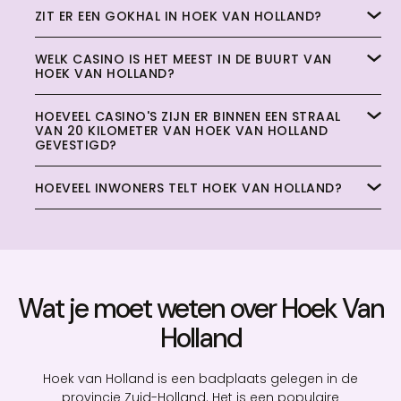
ZIT ER EEN GOKHAL IN HOEK VAN HOLLAND?
WELK CASINO IS HET MEEST IN DE BUURT VAN
HOEK VAN HOLLAND?
HOEVEEL CASINO'S ZIJN ER BINNEN EEN STRAAL
VAN 20 KILOMETER VAN HOEK VAN HOLLAND
GEVESTIGD?
HOEVEEL INWONERS TELT HOEK VAN HOLLAND?
Wat je moet weten over Hoek Van
Holland
Hoek van Holland is een badplaats gelegen in de
provincie Zuid-Holland. Het is een populaire