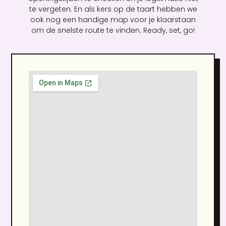
te vergeten. En als kers op de taart hebben we
ook nog een handige map voor je klaarstaan
om de snelste route te vinden. Ready, set, go!