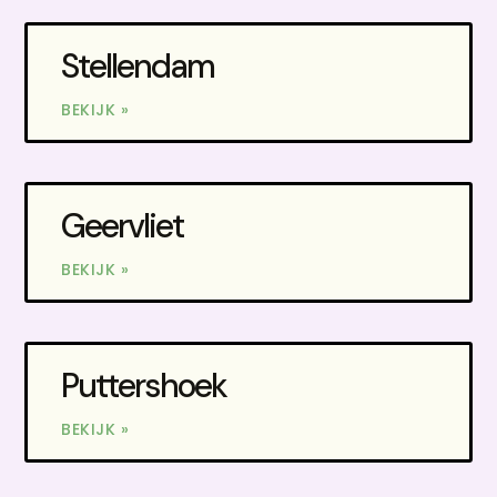
Stellendam
BEKIJK »
Geervliet
BEKIJK »
Puttershoek
BEKIJK »