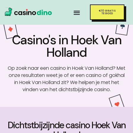
€10 GRATIS
PROVINCIE OVERZICHT
TEGOED
Casino's in Hoek Van
Holland
Op zoek naar een casino in Hoek Van Holland? Met
onze resultaten weet je of er een casino of gokhal
in Hoek Van Holland zit? We helpen je met het
vinden van het dichtstbijzijnde casino.
Dichtstbijzijnde casino Hoek Van