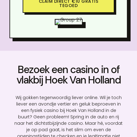
CLAIM DIRECT €10 GRATIS
TEGOED
Bezoek een casino in of
vlakbij Hoek Van Holland
Wij gokken tegenwoordig liever online. Wil je toch
liever een avondje vertier en geluk beproeven in
een fysiek casino bij Hoek Van Holland in de
buurt? Geen probleem! Spring in de auto en rij
naar het dichtstbijzijnde casino. Maar hé, voordat
je op pad gaat, is het slim om even de
openingstijden te checken en je legitimatie niet