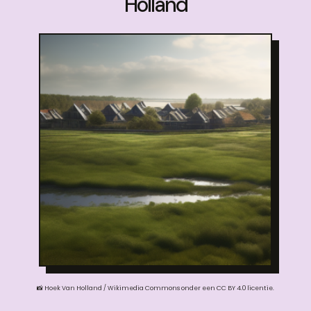
Holland
📸 Hoek Van Holland /
Wikimedia Commons
onder een
CC BY 4.0
licentie.