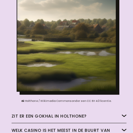
📸 Holthone /
Wikimedia Commons
onder een
CC BY 4.0
licentie.
ZIT ER EEN GOKHAL IN HOLTHONE?
WELK CASINO IS HET MEEST IN DE BUURT VAN