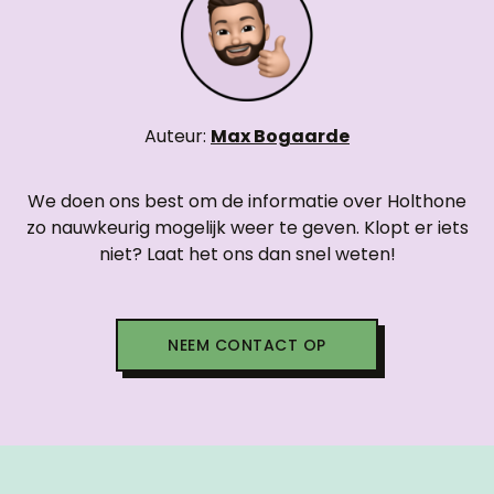
Auteur:
Max Bogaarde
We doen ons best om de informatie over Holthone
zo nauwkeurig mogelijk weer te geven. Klopt er iets
niet? Laat het ons dan snel weten!
NEEM CONTACT OP