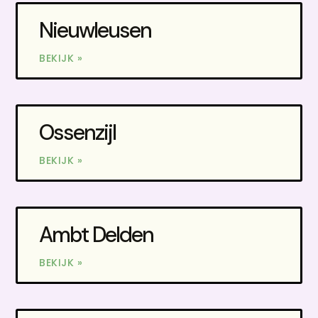
Nieuwleusen
BEKIJK »
Ossenzijl
BEKIJK »
Ambt Delden
BEKIJK »