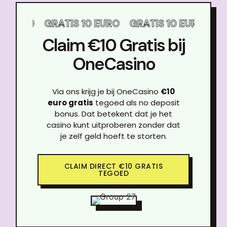
0 EURO
GRATIS 10 EURO
GRATIS 10 EURO
GRA
Claim €10 Gratis bij
OneCasino
Via ons krijg je bij OneCasino
€10
euro gratis
tegoed als no deposit
bonus. Dat betekent dat je het
casino kunt uitproberen zonder dat
je zelf geld hoeft te storten.
CLAIM DIRECT €10 GRATIS
TEGOED