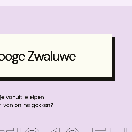
 Hooge Zwaluwe
e vanuit je eigen
n van online gokken?