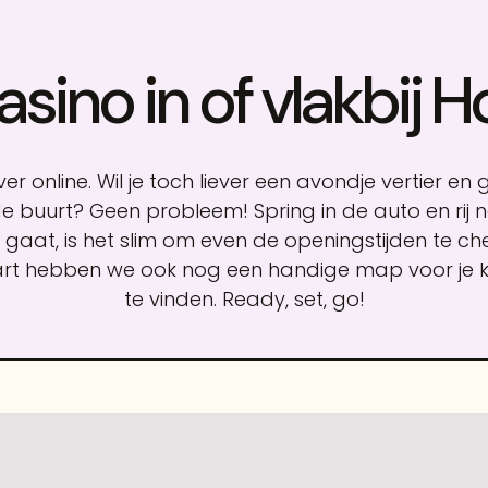
sino in of vlakbij
r online. Wil je toch liever een avondje vertier en
 buurt? Geen probleem! Spring in de auto en rij na
aat, is het slim om even de openingstijden te chec
aart hebben we ook nog een handige map voor je 
te vinden. Ready, set, go!