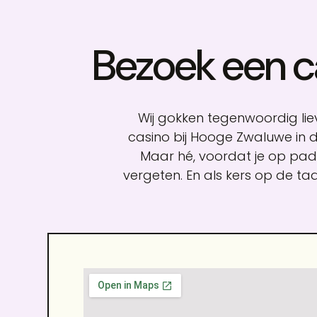
Bezoek een ca
Wij gokken tegenwoordig lieve
casino bij Hooge Zwaluwe in de
Maar hé, voordat je op pad g
vergeten. En als kers op de t