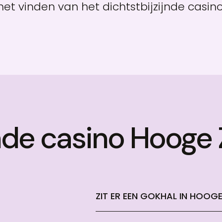
het vinden van het dichtstbijzijnde casino
jnde casino Hooge
ZIT ER EEN GOKHAL IN HOO