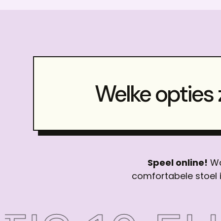
Welke opties 
Speel online!
Wa
comfortabele stoel 