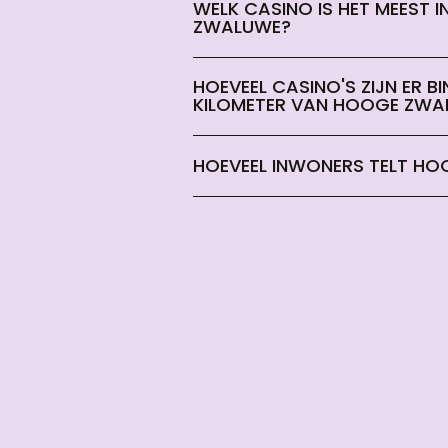
WELK CASINO IS HET MEEST 
ZWALUWE?
HOEVEEL CASINO'S ZIJN ER B
KILOMETER VAN HOOGE ZWA
HOEVEEL INWONERS TELT H