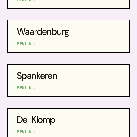
Waardenburg
BEKIJK »
Spankeren
BEKIJK »
De-Klomp
BEKIJK »