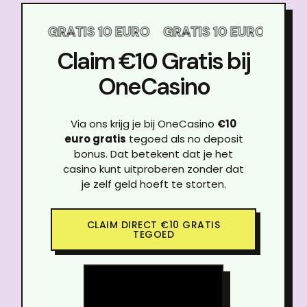
EURO
GRATIS 10 EURO
GRATIS 10 EURO
GRATI
Claim €10 Gratis bij
OneCasino
Via ons krijg je bij OneCasino
€10
euro gratis
tegoed als no deposit
bonus. Dat betekent dat je het
casino kunt uitproberen zonder dat
je zelf geld hoeft te storten.
CLAIM DIRECT €10 GRATIS
TEGOED