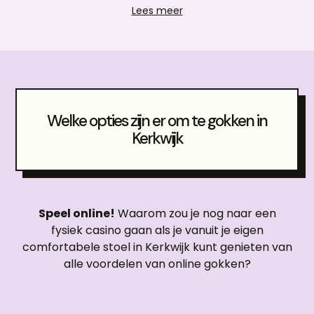
Lees meer
als je op zoek bent naar gokmogelijkheden. Mocht
je toch willen gokken, dan zul je moeten uitwijken
naar omliggende steden zoals Tiel of Den Bosch.
Welke opties zijn er om te gokken in
Kerkwijk
Speel online!
Waarom zou je nog naar een
fysiek casino gaan als je vanuit je eigen
comfortabele stoel in Kerkwijk kunt genieten van
alle voordelen van online gokken?