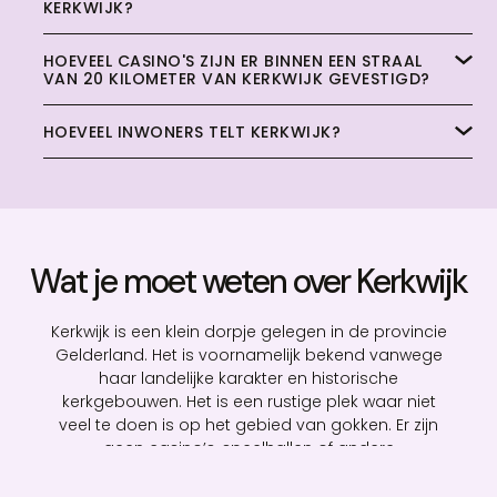
KERKWIJK?
HOEVEEL CASINO'S ZIJN ER BINNEN EEN STRAAL
VAN 20 KILOMETER VAN KERKWIJK GEVESTIGD?
HOEVEEL INWONERS TELT KERKWIJK?
Wat je moet weten over Kerkwijk
Kerkwijk is een klein dorpje gelegen in de provincie
Gelderland. Het is voornamelijk bekend vanwege
haar landelijke karakter en historische
kerkgebouwen. Het is een rustige plek waar niet
veel te doen is op het gebied van gokken. Er zijn
geen casino’s, speelhallen of andere
gokgelegenheden te vinden in Kerkwijk. Het is dan
ook niet aan te raden om naar Kerkwijk te gaan