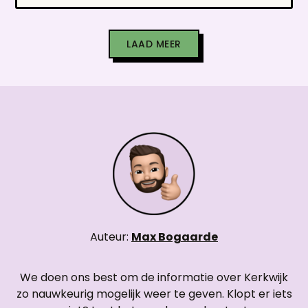
LAAD MEER
Auteur:
Max Bogaarde
We doen ons best om de informatie over Kerkwijk
zo nauwkeurig mogelijk weer te geven. Klopt er iets