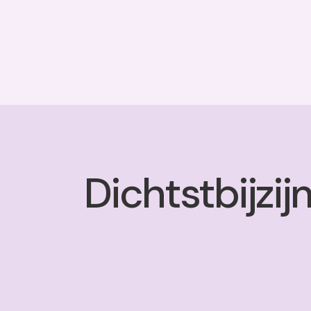
Dichtstbijzi