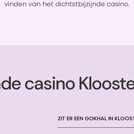
vinden van het dichtstbijzijnde casino.
jnde casino Kloost
ZIT ER EEN GOKHAL IN KLOO