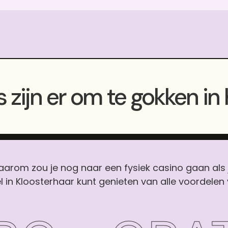
 zijn er om te gokken in
arom zou je nog naar een fysiek casino gaan als j
 in Kloosterhaar kunt genieten van alle voordelen