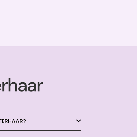
erhaar
STERHAAR?