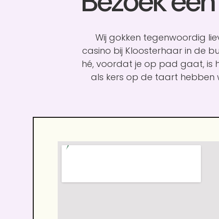
Bezoek een c
Wij gokken tegenwoordig lieve
casino bij Kloosterhaar in de b
hé, voordat je op pad gaat, is 
als kers op de taart hebben 