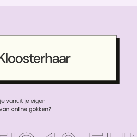
 Kloosterhaar
e vanuit je eigen
 van online gokken?