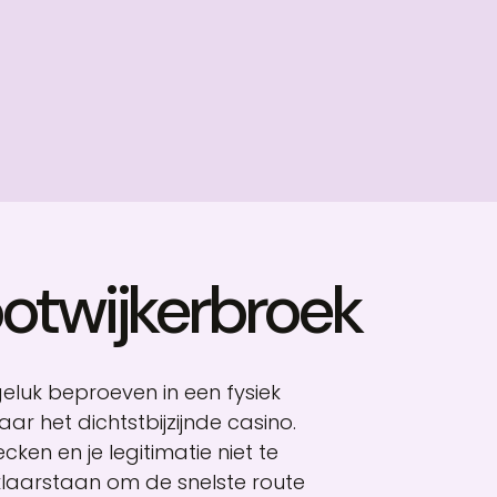
ootwijkerbroek
 geluk beproeven in een fysiek
ar het dichtstbijzijnde casino.
ken en je legitimatie niet te
klaarstaan om de snelste route