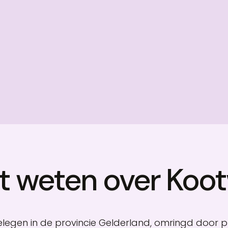
t weten over Koot
elegen in de provincie Gelderland, omringd door 