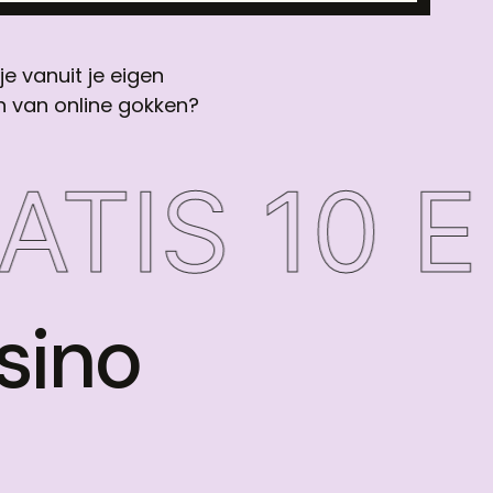
e vanuit je eigen
n van online gokken?
IS 10 EU
sino