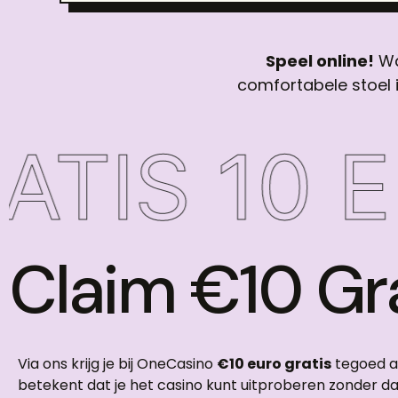
Speel online!
Wa
comfortabele stoel 
IS 10 EU
Claim €10 Gr
Via ons krijg je bij OneCasino
€10 euro gratis
tegoed al
betekent dat je het casino kunt uitproberen zonder dat 