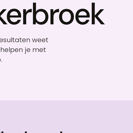
jkerbroek
resultaten weet
e helpen je met
.