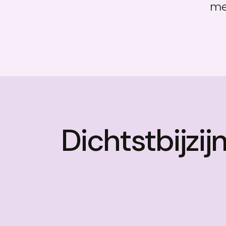
me
Dichtstbijzi