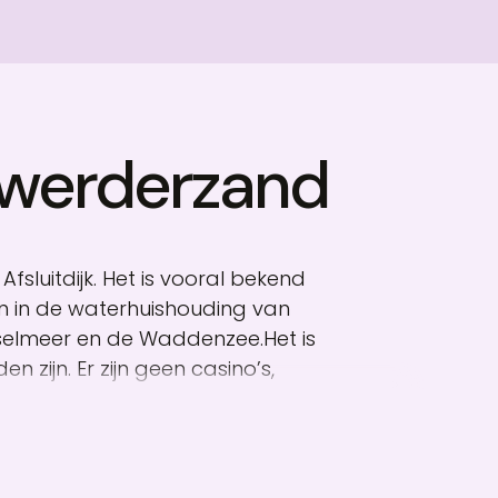
nwerderzand
sluitdijk. Het is vooral bekend
en in de waterhuishouding van
Jsselmeer en de Waddenzee.Het is
zijn. Er zijn geen casino’s,
aan om illegale gokactiviteiten
aar een plek om te gokken, dan
 van de mooie natuur en de
 te bezoeken.