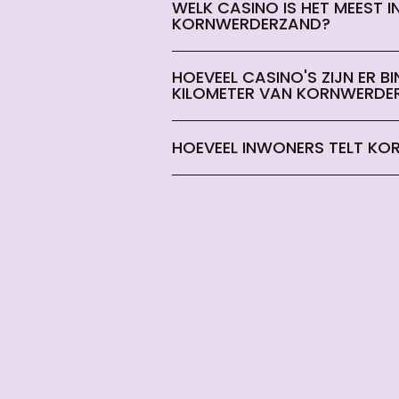
WELK CASINO IS HET MEEST I
KORNWERDERZAND?
HOEVEEL CASINO'S ZIJN ER B
KILOMETER VAN KORNWERDE
HOEVEEL INWONERS TELT K