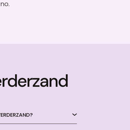
no.
erderzand
NWERDERZAND?