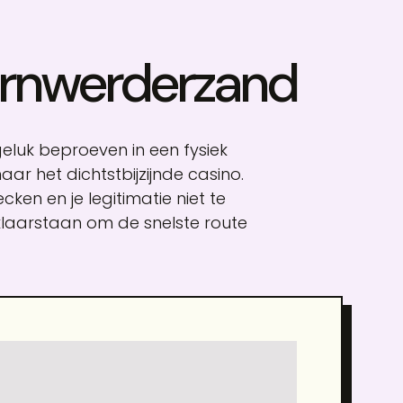
Kornwerderzand
 geluk beproeven in een fysiek
ar het dichtstbijzijnde casino.
ken en je legitimatie niet te
klaarstaan om de snelste route