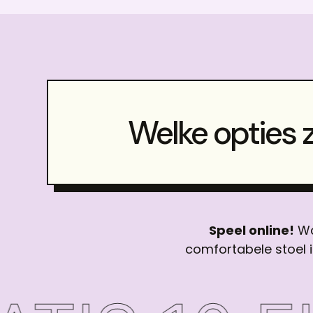
Welke opties 
Speel online!
Wa
comfortabele stoel 