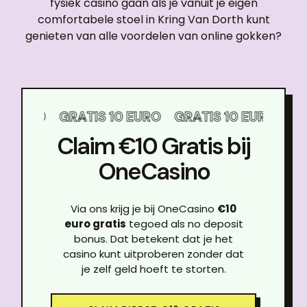
fysiek casino gaan als je vanuit je eigen
comfortabele stoel in Kring Van Dorth kunt
genieten van alle voordelen van online gokken?
0 EURO
GRATIS 10 EURO
GRATIS 10 EURO
GRA
Claim €10 Gratis bij
OneCasino
Via ons krijg je bij OneCasino
€10
euro gratis
tegoed als no deposit
bonus. Dat betekent dat je het
casino kunt uitproberen zonder dat
je zelf geld hoeft te storten.