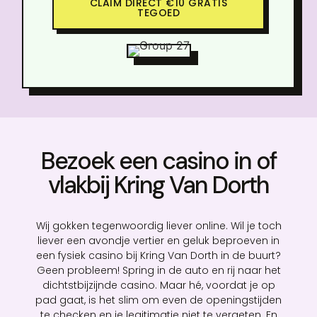
CLAIM DIRECT €10 GRATIS
TEGOED
Bezoek een casino in of
vlakbij Kring Van Dorth
Wij gokken tegenwoordig liever online. Wil je toch
liever een avondje vertier en geluk beproeven in
een fysiek casino bij Kring Van Dorth in de buurt?
Geen probleem! Spring in de auto en rij naar het
dichtstbijzijnde casino. Maar hé, voordat je op
pad gaat, is het slim om even de openingstijden
te checken en je legitimatie niet te vergeten. En