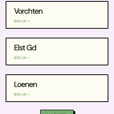
Vorchten
BEKIJK »
Elst Gd
BEKIJK »
Loenen
BEKIJK »