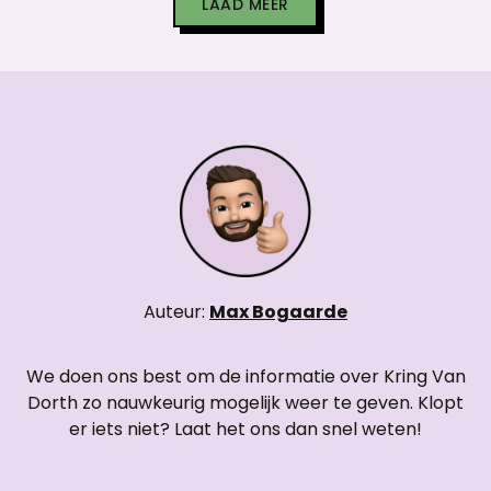
LAAD MEER
Auteur:
Max Bogaarde
We doen ons best om de informatie over Kring Van
Dorth zo nauwkeurig mogelijk weer te geven. Klopt
er iets niet? Laat het ons dan snel weten!