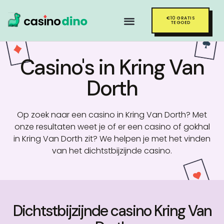
€10 GRATIS
PROVINCIE OVERZICHT
TEGOED
Casino's in Kring Van
Dorth
Op zoek naar een casino in Kring Van Dorth? Met
onze resultaten weet je of er een casino of gokhal
in Kring Van Dorth zit? We helpen je met het vinden
van het dichtstbijzijnde casino.
Dichtstbijzijnde casino Kring Van