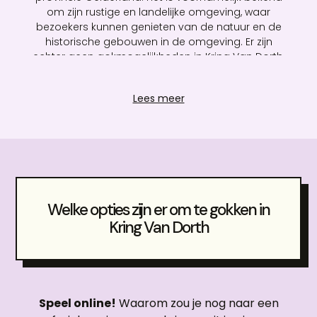
om zijn rustige en landelijke omgeving, waar
bezoekers kunnen genieten van de natuur en de
historische gebouwen in de omgeving. Er zijn
echter geen gokmogelijkheden in Kring Van Dorth,
noch in de directe omgeving ervan. Het is
belangrijk op te merken dat gokken illegaal is in
Lees meer
Nederland, tenzij het wordt uitgevoerd door een
door de overheid gereguleerde entiteit. Bezoekers
die op zoek zijn naar gokmogelijkheden zullen
elders moeten zoeken.
Welke opties zijn er om te gokken in
Kring Van Dorth
Speel online!
Waarom zou je nog naar een