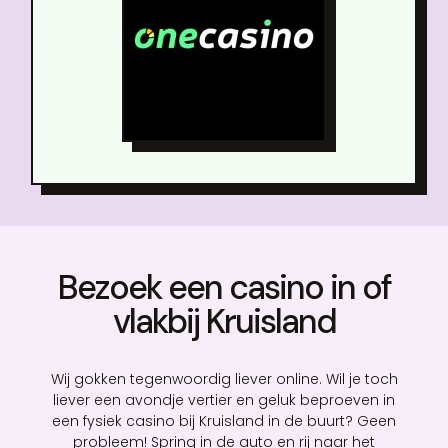
Bezoek een casino in of
vlakbij Kruisland
Wij gokken tegenwoordig liever online. Wil je toch
liever een avondje vertier en geluk beproeven in
een fysiek casino bij Kruisland in de buurt? Geen
probleem! Spring in de auto en rij naar het