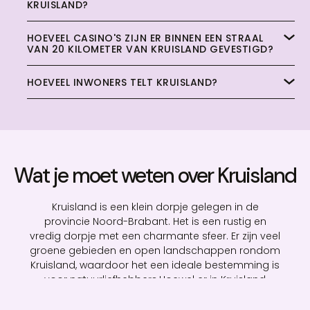
KRUISLAND?
HOEVEEL CASINO'S ZIJN ER BINNEN EEN STRAAL
VAN 20 KILOMETER VAN KRUISLAND GEVESTIGD?
HOEVEEL INWONERS TELT KRUISLAND?
Wat je moet weten over Kruisland
Kruisland is een klein dorpje gelegen in de
provincie Noord-Brabant. Het is een rustig en
vredig dorpje met een charmante sfeer. Er zijn veel
groene gebieden en open landschappen rondom
Kruisland, waardoor het een ideale bestemming is
voor natuurliefhebbers.Hoewel er in Kruisland
verschillende activiteiten te doen zijn, zijn er echter
geen gokmogelijkheden beschikbaar. Er zijn geen