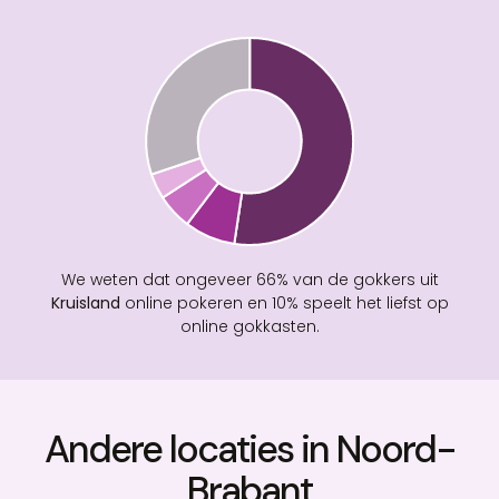
We weten dat ongeveer 66% van de gokkers uit
Kruisland
online pokeren en 10% speelt het liefst op
online gokkasten.
Andere locaties in Noord-
Brabant