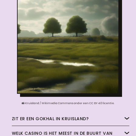
📸 Kruisland /
Wikimedia Commons
onder een
CC BY 4.0
licentie.
ZIT ER EEN GOKHAL IN KRUISLAND?
WELK CASINO IS HET MEEST IN DE BUURT VAN