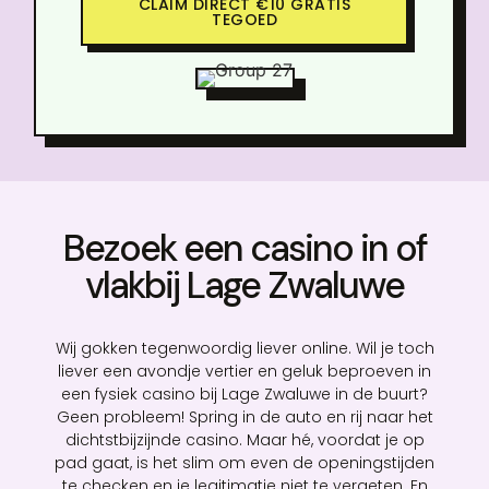
CLAIM DIRECT €10 GRATIS
TEGOED
Bezoek een casino in of
vlakbij Lage Zwaluwe
Wij gokken tegenwoordig liever online. Wil je toch
liever een avondje vertier en geluk beproeven in
een fysiek casino bij Lage Zwaluwe in de buurt?
Geen probleem! Spring in de auto en rij naar het
dichtstbijzijnde casino. Maar hé, voordat je op
pad gaat, is het slim om even de openingstijden
te checken en je legitimatie niet te vergeten. En