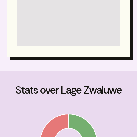
Stats over Lage Zwaluwe