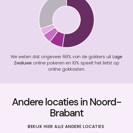
We weten dat ongeveer 66% van de gokkers uit
Lage
Zwaluwe
online pokeren en 10% speelt het liefst op
online gokkasten.
Andere locaties in Noord-
Brabant
BEKIJK HIER ALLE ANDERE LOCATIES