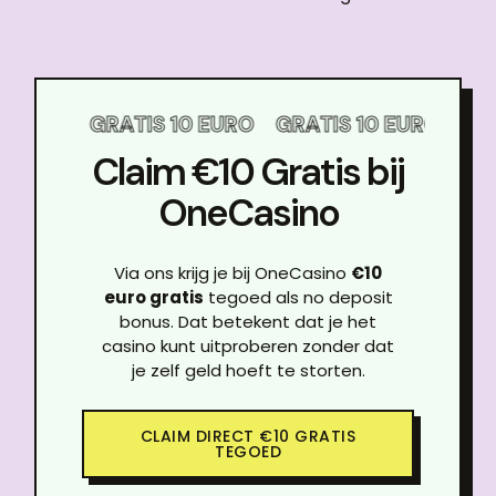
 EURO
GRATIS 10 EURO
GRATIS 10 EURO
GRAT
Claim €10 Gratis bij
OneCasino
Via ons krijg je bij OneCasino
€10
euro gratis
tegoed als no deposit
bonus. Dat betekent dat je het
casino kunt uitproberen zonder dat
je zelf geld hoeft te storten.
CLAIM DIRECT €10 GRATIS
TEGOED