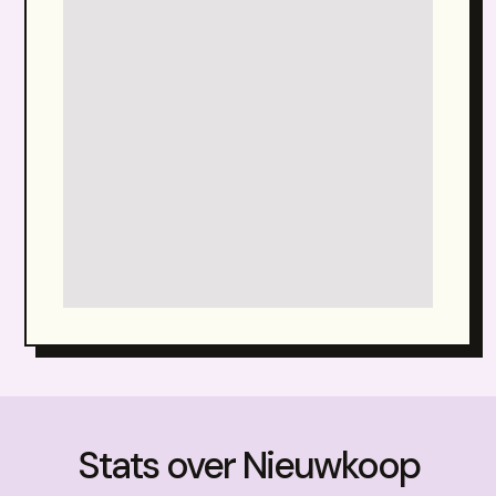
Stats over Nieuwkoop