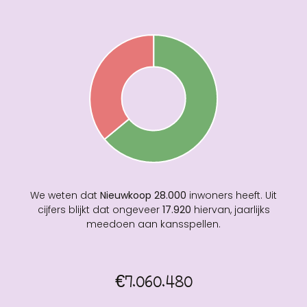
We weten dat
Nieuwkoop
28.000
inwoners heeft. Uit
cijfers blijkt dat ongeveer
17.920
hiervan, jaarlijks
meedoen aan kansspellen.
€7.060.480