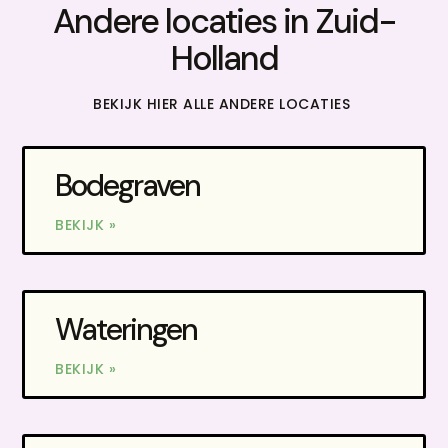
Andere locaties in Zuid-
Holland
BEKIJK HIER ALLE ANDERE LOCATIES
Bodegraven
BEKIJK »
Wateringen
BEKIJK »