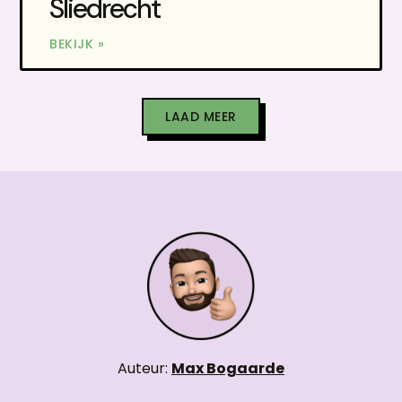
Sliedrecht
BEKIJK »
LAAD MEER
Auteur:
Max Bogaarde