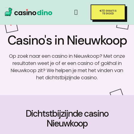
€10 GRATIS
PROVINCIE OVERZICHT
TEGOED
Casino's in Nieuwkoop
Op zoek naar een casino in Nieuwkoop? Met onze
resultaten weet je of er een casino of gokhal in
Nieuwkoop zit? We helpen je met het vinden van
het dichtstbijzijnde casino.
Dichtstbijzijnde casino
Nieuwkoop