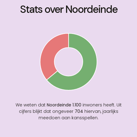
Stats over Noordeinde
We weten dat
Noordeinde
1.100
inwoners heeft. Uit
cijfers blijkt dat ongeveer
704
hiervan, jaarlijks
meedoen aan kansspellen.