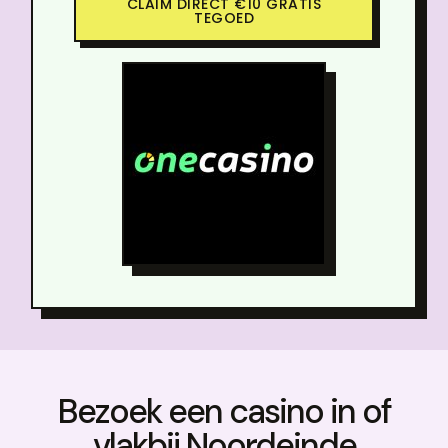
CLAIM DIRECT €10 GRATIS
TEGOED
Bezoek een casino in of
vlakbij Noordeinde