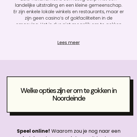
landelijke uitstraling en een kleine gemeenschap.
Er zijn enkele lokale winkels en restaurants, maar er
zijn geen casino’s of gokfaciliteiten in de
omgeving. Het is dus niet mogelijk om te gokken
in Noordeinde zelf. Mocht je toch willen gokken,
dan zul je moeten uitwijken naar nabijgelegen
Lees meer
steden zoals Den Haag of Rotterdam, waar wel
casino’s te vinden zijn. Het is belangrijk om te
benadrukken dat gokken verslavend kan zijn en
dat het verstandig is om hier verantwoord mee
om te gaan.
Welke opties zijn er om te gokken in
Noordeinde
Speel online!
Waarom zou je nog naar een