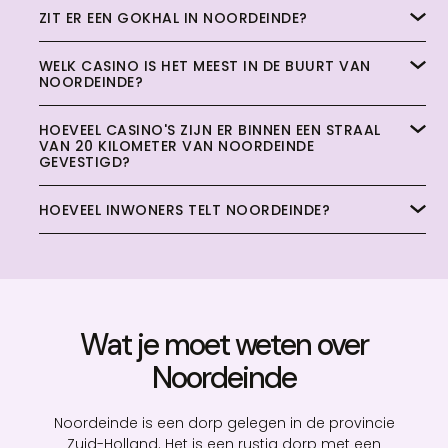
ZIT ER EEN GOKHAL IN NOORDEINDE?
WELK CASINO IS HET MEEST IN DE BUURT VAN
NOORDEINDE?
HOEVEEL CASINO'S ZIJN ER BINNEN EEN STRAAL
VAN 20 KILOMETER VAN NOORDEINDE
GEVESTIGD?
HOEVEEL INWONERS TELT NOORDEINDE?
Wat je moet weten over
Noordeinde
Noordeinde is een dorp gelegen in de provincie
Zuid-Holland. Het is een rustig dorp met een