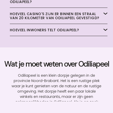
ODILIAPEEL?
HOEVEEL CASINO'S ZIJN ER BINNEN EEN STRAAL
VAN 20 KILOMETER VAN ODILIAPEEL GEVESTIGD?
HOEVEEL INWONERS TELT ODILIAPEEL?
Wat je moet weten over Odiliapeel
Odiliapeel is een klein dorpje gelegen in de
provincie Noord-Brabant. Het is een rustige plek
waar je kunt genieten van de natuur en de rustige
omgeving. Het dorpje heeft een paar lokale
winkels en restaurants, maar er zijn geen
gokmogelijkheden in Odiliapeel. Als je op zoek
bent naar kansspelen, dan zul je elders moeten
kijken. Gelukkig zijn er in de omliggende steden