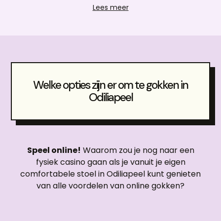
Lees meer
genoeg mogelijkheden om een gokje te wagen.
Denk bijvoorbeeld aan Nijmegen of Eindhoven,
waar je terecht kunt bij diverse casino’s en
speelhallen. In Odiliapeel kun je wel genieten van
de sfeer en de gezelligheid van het dorp, maar
voor kansspelen zul je dus iets verder moeten
reizen.
Welke opties zijn er om te gokken in
Odiliapeel
Speel online!
Waarom zou je nog naar een
fysiek casino gaan als je vanuit je eigen
comfortabele stoel in Odiliapeel kunt genieten
van alle voordelen van online gokken?