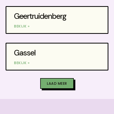
Geertruidenberg
BEKIJK »
Gassel
BEKIJK »
LAAD MEER