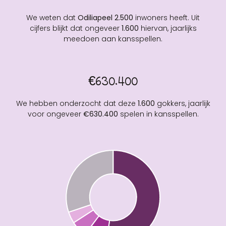
We weten dat
Odiliapeel
2.500
inwoners heeft. Uit
cijfers blijkt dat ongeveer
1.600
hiervan, jaarlijks
meedoen aan kansspellen.
€630.400
We hebben onderzocht dat deze
1.600
gokkers, jaarlijk
voor ongeveer
€630.400
spelen in kansspellen.