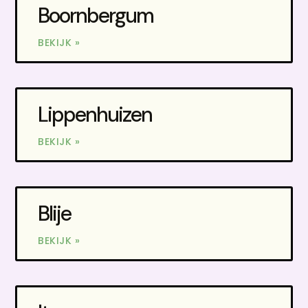
Boornbergum
BEKIJK »
Lippenhuizen
BEKIJK »
Blije
BEKIJK »