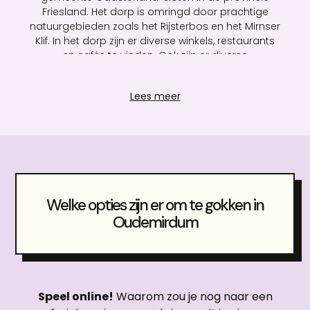
Friesland. Het dorp is omringd door prachtige
natuurgebieden zoals het Rijsterbos en het Mirnser
Klif. In het dorp zijn er diverse winkels, restaurants
en cafés te vinden. Ook zijn er diverse
sportmogelijkheden zoals een golfbaan en een
manege.Er zijn echter geen gokmogelijkheden in
Lees meer
Oudemirdum. Het is in Nederland alleen
toegestaan om te gokken bij officiële
gokbedrijven zoals Holland Casino. Online gokken
is wel mogelijk maar hierbij is het belangrijk om te
letten op de betrouwbaarheid en vergunningen
van de aanbieder. Het is belangrijk om
verantwoord om te gaan met gokken en hierbij de
risico’s goed in te schatten.
Welke opties zijn er om te gokken in
Oudemirdum
Speel online!
Waarom zou je nog naar een