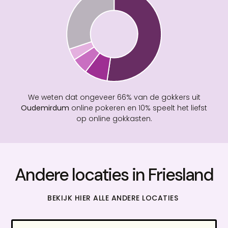
We weten dat ongeveer 66% van de gokkers uit
Oudemirdum
online pokeren en 10% speelt het liefst
op online gokkasten.
Andere locaties in Friesland
BEKIJK HIER ALLE ANDERE LOCATIES