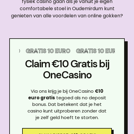
fysiek casino gaan als je vanuit je eigen
comfortabele stoel in Oudemirdum kunt
genieten van alle voordelen van online gokken?
0 EURO
GRATIS 10 EURO
GRATIS 10 EURO
GRA
Claim €10 Gratis bij
OneCasino
Via ons krijg je bij OneCasino
€10
euro gratis
tegoed als no deposit
bonus. Dat betekent dat je het
casino kunt uitproberen zonder dat
je zelf geld hoeft te storten.