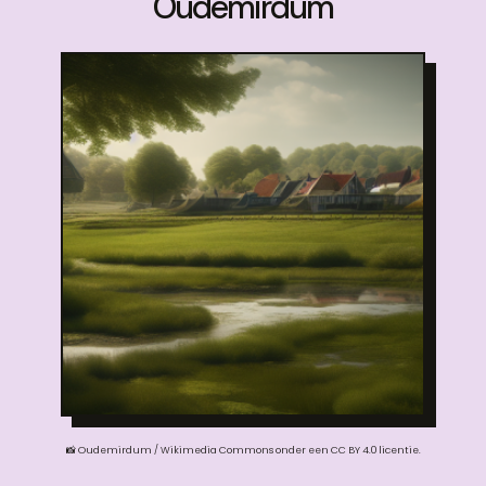
Oudemirdum
📸 Oudemirdum /
Wikimedia Commons
onder een
CC BY 4.0
licentie.