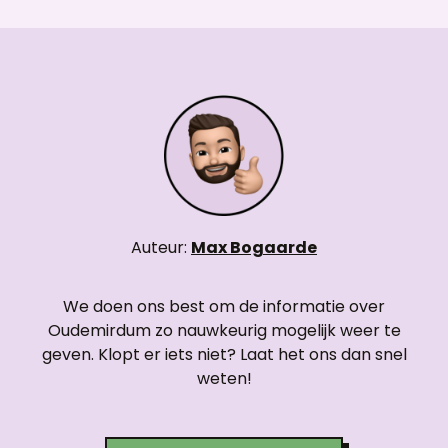
Auteur:
Max Bogaarde
We doen ons best om de informatie over
Oudemirdum zo nauwkeurig mogelijk weer te
geven. Klopt er iets niet? Laat het ons dan snel
weten!