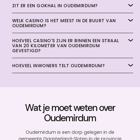
ZIT ER EEN GOKHAL IN OUDEMIRDUM?
WELK CASINO IS HET MEEST IN DE BUURT VAN
OUDEMIRDUM?
HOEVEEL CASINO'S ZIJN ER BINNEN EEN STRAAL
VAN 20 KILOMETER VAN OUDEMIRDUM
GEVESTIGD?
HOEVEEL INWONERS TELT OUDEMIRDUM?
Wat je moet weten over
Oudemirdum
Oudemirdum is een dorp gelegen in de
gemeente Gaasterland-Sloten in de provincie