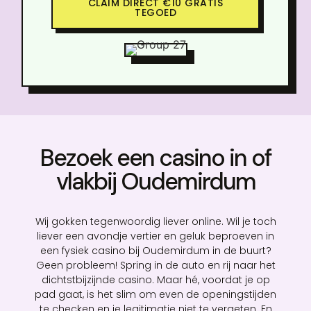
CLAIM DIRECT €10 GRATIS
TEGOED
Bezoek een casino in of
vlakbij Oudemirdum
Wij gokken tegenwoordig liever online. Wil je toch
liever een avondje vertier en geluk beproeven in
een fysiek casino bij Oudemirdum in de buurt?
Geen probleem! Spring in de auto en rij naar het
dichtstbijzijnde casino. Maar hé, voordat je op
pad gaat, is het slim om even de openingstijden
te checken en je legitimatie niet te vergeten. En